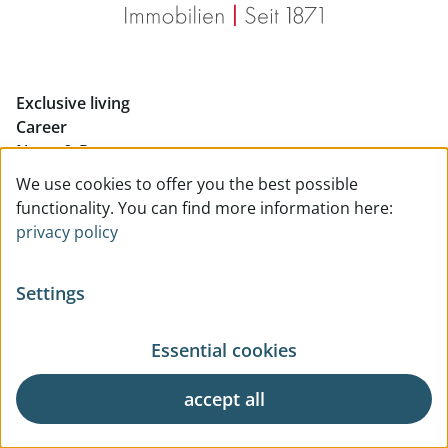
Eigentumswohnungen Graz
Rent Offices in Graz
Exclusive living
Retail in Salzburg
Career
News & Press
Real Estate in Linz
Digital Market Report
We use cookies to offer you the best possible
FAQs
Buy Apartments in Linz
functionality. You can find more information here:
Contact
privacy policy
Rent Offices in Linz
Property Management
Retail in Linz
Settings
Property Brokerage
Real Estate Evaluation
Essential cookies
Construction Management
Facility Management
accept all
How to reach us