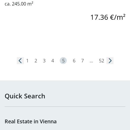
ca. 245.00 m²
17.36 €/m²
Page 5
1
2
3
4
5
6
7
...
52
Quick Search
Real Estate in Vienna