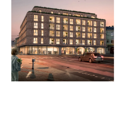
- Elektrische Fußbodenheizung in den Bädern
- Photovoltaikanlage für die Stromversorgung der Al
Es besteht die Möglichkeit, einen Stellplatz in der Ti
Kaufpreis für Anleger € 23.587,50 zuzüglich 20 % USt.
Sie sind interessiert - senden Sie uns bitte eine Anfrag
Projekt aus massivem Stahlbeton mit klarer Architekt
- Hochwertige Ausstattung & Materialien wie langleb
- Nachhaltiges Energiekonzept
- Großzügige Fensterflächen
- 3fach Verglasung sorgt für Ruhe und ein angeneh
- Elektrischer Sonnenschutz
- Tiefgarage mit 150 Stellplätzen
- Einlagerungsräume als Zubehör je Wohnung
- Kinderwagen- und Fahrradabstellraum im 1. UG
- Fahrradabstellflächen im EG
- barrierefreie Aufzüge