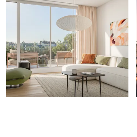
lgemeinflächen
efgarage zu erwerben;
e.
ur
ige Böden
mes Raumklima