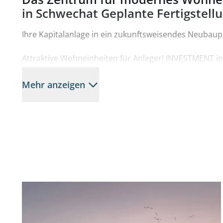
in Schwechat Geplante Fertigstell
Ihre Kapitalanlage in ein zukunftsweisendes Neubaup
Attraktive Wohneinheiten für Anleger! INVESTMENT i
am Hauptplatz
Mehr anzeigen
Top 28 im 2. Obergeschoß
Kaufpreis für Anleger netto € 176.400 zuzüglich 20 % 
Die Wohnbereiche zeichnen sich durch innovative und
architektonische Planung sowie durch die Verwendu
Materialien aus.
Nachhaltiges, zukunftssicheres und effizientes Energ
- Luftwärmepumpe und Fernwärme
- Fußbodenheizung im Erdgeschoß
- Heizung/Kühlung mittels Bauteilaktivierung in den