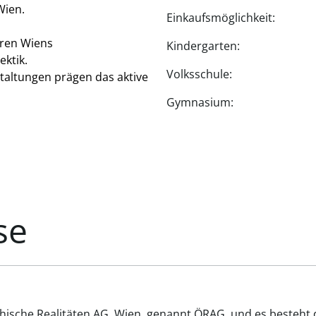
Wien.
Einkaufsmöglichkeit:
oren Wiens
Kindergarten:
ektik.
Volksschule:
taltungen prägen das aktive
Gymnasium:
se
chische Realitäten AG, Wien, genannt ÖRAG, und es besteht