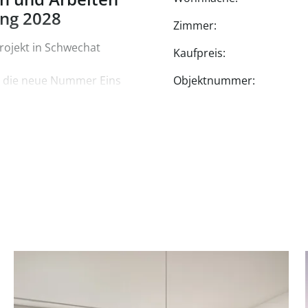
ung 2028
Zimmer:
rojekt in Schwechat
Kaufpreis:
n die neue Nummer Eins
Objektnummer:
USt.
 sorgfältige
ng hochwertiger
iekonzept
 Obergeschossen