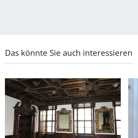
Das könnte Sie auch interessieren
Link zur Seite Repräsentatives Büro in Toplage in 1010 W
Link