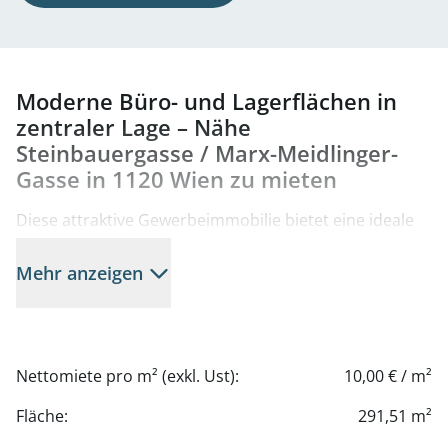
Moderne Büro- und Lagerflächen in
zentraler Lage – Nähe
Steinbauergasse / Marx-Meidlinger-
Gasse in 1120 Wien zu mieten
Diese attraktive Gewerbeimmobilie bietet eine ideale
Kombination aus repräsentativen Büroflächen und
praktischen Lagermöglichkeiten in einer
Mehr anzeigen
verkehrsgünstigen Lage des 12. Wiener
Gemeindebezirks, unweit der Steinbauergasse und
Marx-Meidlinger-Gasse.
Nettomiete pro m² (exkl. Ust):
10,00 € / m²
Das Büro mit einer Fläche von ca. 84 m² befindet sich
im Erdgeschoss und ist hochwertig mit Tischler-
Fläche:
291,51 m²
Maßmöbeln ausgestattet. Es verfügt über mehrere