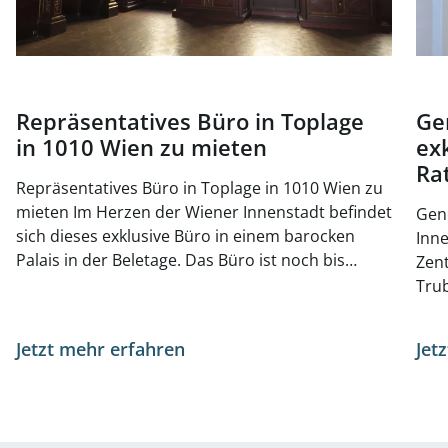
Repräsentatives Büro in Toplage
Ge
in 1010 Wien zu mieten
ex
Ra
Repräsentatives Büro in Toplage in 1010 Wien zu
mieten Im Herzen der Wiener Innenstadt befindet
Gene
sich dieses exklusive Büro in einem barocken
Innenst
Palais in der Beletage. Das Büro ist noch bis
Zen
November 2025 vermietet, kann jedoch jederzeit
Trub
besichtigt werden. Auf der gleichen Etage gibt es
eine
zusätzlich noch eine kleinere Büroeinheit mit ca.
Parla
Jetzt mehr erfahren
Jet
141 m², welche zusätzlich angemietet werden
das
kann. Das Haus stammt aus der Barockzeit und
Fläc
steht unter Denkmalschutz. Die
Verfügba
Repräsentationsräume wurden durch den
662 