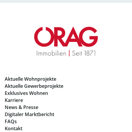
Büros mieten Salzburg
Geschäftslokale mieten Salzburg
Immobilien in Graz
Mietwohnungen Graz
Eigentumswohnungen Graz
Büros mieten Graz
Aktuelle Wohnprojekte
Geschäftslokale mieten Graz
Aktuelle Gewerbeprojekte
Exklusives Wohnen
Immobilien in Linz
Karriere
News & Presse
Eigentumswohnungen Linz
Digitaler Marktbericht
Büros mieten Linz
FAQs
Kontakt
Geschäftslokale mieten Linz