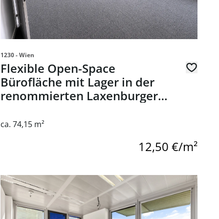
1230 - Wien
Flexible Open-Space
Bürofläche mit Lager in der
renommierten Laxenburger
Straße 244, 1230 Wien
ca. 74,15 m²
12,50 €/m²
0 Wiener Neustadt
Link zur Seite Ares Tower - flexible Büroflächen in 1220 Wi