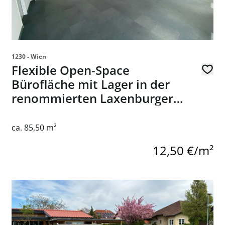
1230 - Wien
Flexible Open-Space
Bürofläche mit Lager in der
renommierten Laxenburger
Straße 244, 1230 Wien
ca. 85,50 m²
12,50 €/m²
er Lage in Lainz - zu kaufen in 1130 Wien
Link zur Seite Unbebautes Grundstück zu kaufen in 270