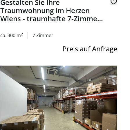
Gestalten Sie Ihre
Traumwohnung im Herzen
Wiens - traumhafte 7-Zimmer-
Altbauwohnung - Nähe
Rathaus - zu mieten in 1010
2
ca. 300 m
7 Zimmer
Wien
Preis auf Anfrage
Link zur Seite Lagerflächen in 1200 Wien zu mieten