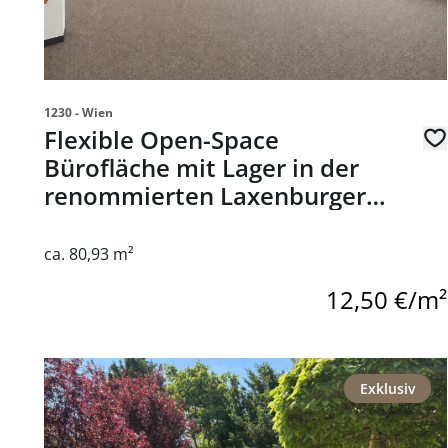
1230 - Wien
Flexible Open-Space
Bürofläche mit Lager in der
renommierten Laxenburger
Straße 244, 1230 Wien
ca. 80,93 m²
12,50 €/m²
Link zur Seite Charmantes Einfamilienhaus in sehr gut
Exklusiv