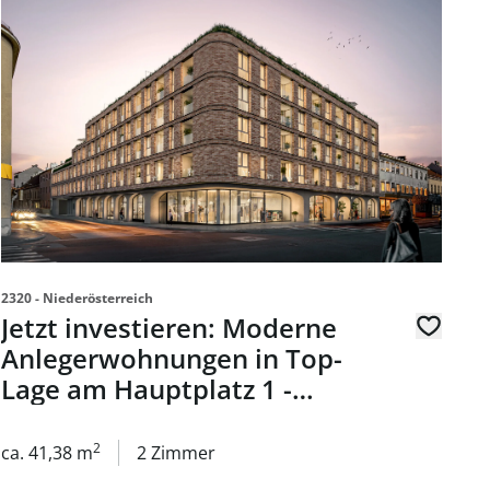
- Ihr Nummer-Eins-Standort zum Leben und Arbeiten - Wohn
Link zur Seite Jetzt investieren: Moderne Anlegerwohnung
2320 - Niederösterreich
Jetzt investieren: Moderne
Anlegerwohnungen in Top-
Lage am Hauptplatz 1 -
Wohnung zu kaufen in 2320
Schwechat
2
ca. 41,38 m
2 Zimmer