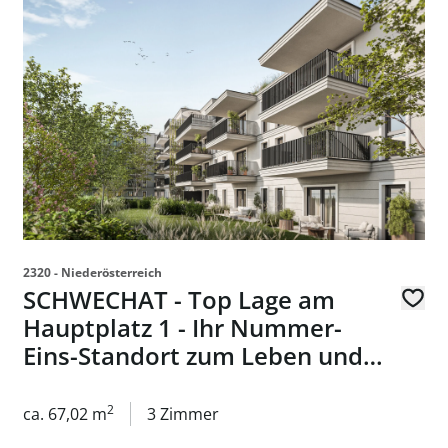
 in Linz-Urfahr!
Link zur Seite SCHWECHAT - Top Lage am Hauptplatz 1 
2320 - Niederösterreich
SCHWECHAT - Top Lage am
Hauptplatz 1 - Ihr Nummer-
Eins-Standort zum Leben und
Arbeiten - Wohnungen zu
kaufen in 2320 Schwechat
2
ca. 67,02 m
3 Zimmer