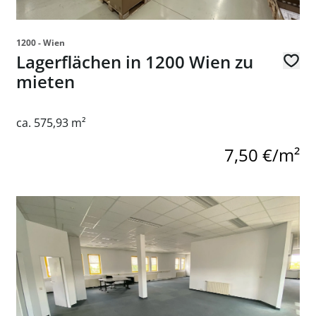
1200 - Wien
Lagerflächen in 1200 Wien zu
mieten
ca. 575,93 m²
7,50 €/m²
ager in der renommierten Laxenburger Straße 244, 1230 Wien
Link zur Seite Flexible Open-Space Bürofläche mit Lage