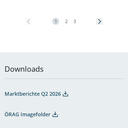
Seite 1
1
2
3
Downloads
Marktberichte Q2 2026
ÖRAG Imagefolder