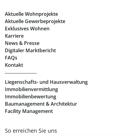
Büros mieten Graz
Aktuelle Wohnprojekte
Geschäftslokale mieten Graz
Aktuelle Gewerbeprojekte
Exklusives Wohnen
Immobilien in Linz
Karriere
News & Presse
Eigentumswohnungen Linz
Digitaler Marktbericht
Büros mieten Linz
FAQs
Kontakt
Geschäftslokale mieten Linz
Liegenschafts- und Hausverwaltung
Immobilienvermittlung
Immobilienbewertung
Baumanagement & Architektur
Facility Management
So erreichen Sie uns