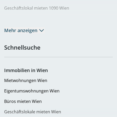
Geschäftslokal mieten 1090 Wien
Geschäftslokal mieten 1100 Wien
Geschäftslokal mieten 1120 Wien
Mehr anzeigen
Geschäftslokal mieten 1170 Wien
Schnellsuche
Geschäftslokal mieten 1190 Wien
Geschäftslokal mieten 1210 Wien
Immobilien in Wien
Geschäftslokal mieten 1220 Wien
Mietwohnungen Wien
Geschäftslokal mieten 1230 Wien
Eigentumswohnungen Wien
Büros mieten Wien
Geschäftslokale mieten Wien