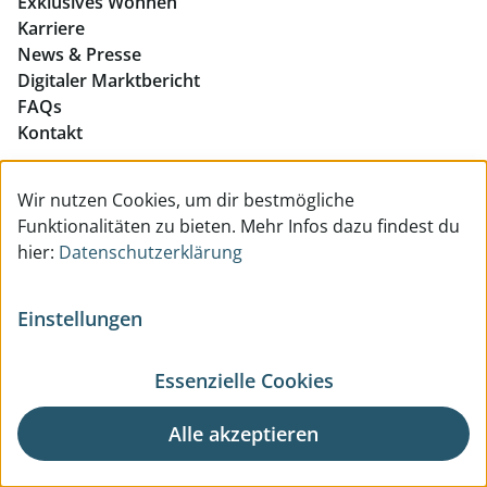
Exklusives Wohnen
Immobilien in Linz
Karriere
News & Presse
Eigentumswohnungen Linz
Digitaler Marktbericht
Büros mieten Linz
FAQs
Kontakt
Geschäftslokale mieten Linz
Liegenschafts- und Hausverwaltung
Wir nutzen Cookies, um dir bestmögliche
Immobilienvermittlung
Funktionalitäten zu bieten. Mehr Infos dazu findest du
Immobilienbewertung
hier:
Datenschutzerklärung
Baumanagement & Architektur
Facility Management
Einstellungen
So erreichen Sie uns
Essenzielle Cookies
Zur Kontakt- & Teamübersicht
Alle akzeptieren