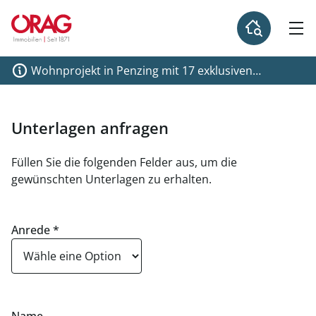
Wohnprojekt in Penzing mit 17 exklusiven
Einheiten - erstklassige Ausstattung und
nachhaltige Energieversorgung - Wohnungen zu
kaufen in 1140 Wien
Unterlagen anfragen
Füllen Sie die folgenden Felder aus, um die
gewünschten Unterlagen zu erhalten.
Anrede
*