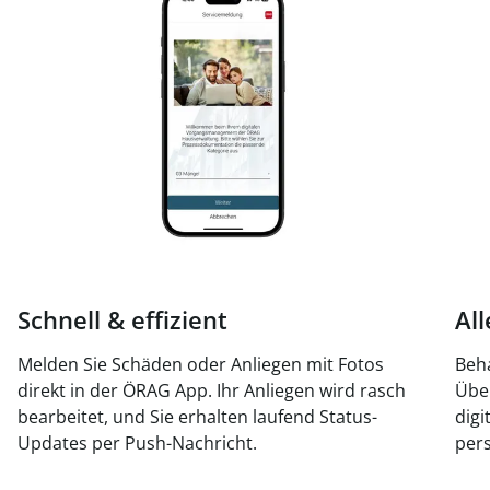
Schnell & effizient
Al
Melden Sie Schäden oder Anliegen mit Fotos
Beha
direkt in der ÖRAG App. Ihr Anliegen wird rasch
Über
bearbeitet, und Sie erhalten laufend Status-
digi
Updates per Push-Nachricht.
per
zu.