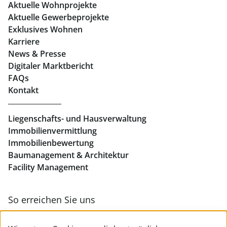
Aktuelle Wohnprojekte
Geschäftslokale mieten Graz
Aktuelle Gewerbeprojekte
Exklusives Wohnen
Immobilien in Linz
Karriere
News & Presse
Eigentumswohnungen Linz
Digitaler Marktbericht
Büros mieten Linz
FAQs
Kontakt
Geschäftslokale mieten Linz
Liegenschafts- und Hausverwaltung
Immobilienvermittlung
Immobilienbewertung
Baumanagement & Architektur
Facility Management
So erreichen Sie uns
Zur Kontakt- & Teamübersicht