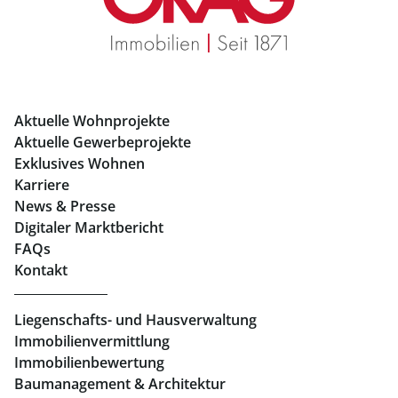
Mietwohnungen Graz
Eigentumswohnungen Graz
Büros mieten Graz
Aktuelle Wohnprojekte
Geschäftslokale mieten Graz
Aktuelle Gewerbeprojekte
Exklusives Wohnen
Immobilien in Linz
Karriere
News & Presse
Eigentumswohnungen Linz
Digitaler Marktbericht
Büros mieten Linz
FAQs
Kontakt
Geschäftslokale mieten Linz
Liegenschafts- und Hausverwaltung
Immobilienvermittlung
Immobilienbewertung
Baumanagement & Architektur