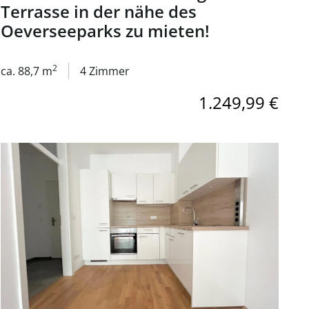
Terrasse in der nähe des
Oeverseeparks zu mieten!
2
ca. 88,7 m
4 Zimmer
1.249,99 €
ung ins Zentrum - in Puntigam 8055 Graz
Link zur Seite 2-Zimmer Wohnung - mit perfekter Anbindun