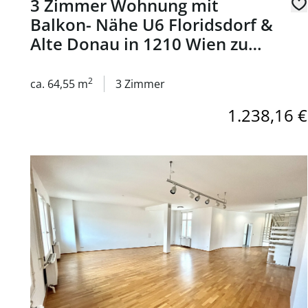
3 Zimmer Wohnung mit
Balkon- Nähe U6 Floridsdorf &
Alte Donau in 1210 Wien zu
mieten
2
ca. 64,55 m
3 Zimmer
1.238,16 €
Link zur Seite 133 m² LOFT-Wohnung in schönem Altb