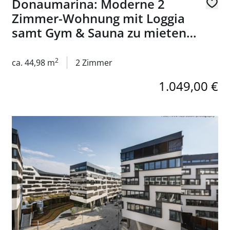
Donaumarina: Moderne 2
Zimmer-Wohnung mit Loggia
samt Gym & Sauna zu mieten
in 1020 Wien
2
ca. 44,98 m
2 Zimmer
1.049,00 €
au mit neuer Küche in 1170 Wien zu mieten!
Link zur Seite Modernes Arbeiten im VIENNA WORKS am 