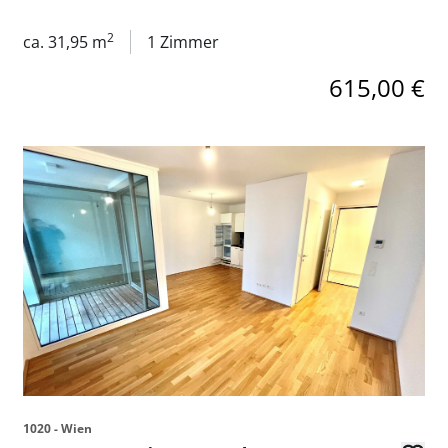
mieten
2
ca. 31,95 m
1 Zimmer
615,00 €
 Floridsdorf & Alte Donau in 1210 Wien zu mieten
Link zur Seite Donaumarina: Moderne 2 Zimmer-Wohnun
1020 - Wien