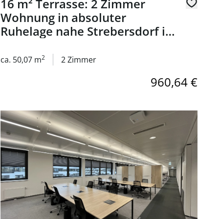
16 m² Terrasse: 2 Zimmer
Wohnung in absoluter
Ruhelage nahe Strebersdorf in
1210 Wien zu mieten
2
ca. 50,07 m
2 Zimmer
960,64 €
Austria Campus - Büroflächen zu mieten in 1020 Wien
Link zur Seite Modernes Arbeiten im VIENNA WORKS am Aus