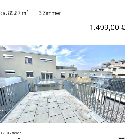
2
ca. 85,87 m
3 Zimmer
1.499,00 €
g mit Loggia samt Gym & Sauna zu mieten in 1020 Wien
Link zur Seite 16 m² Terrasse: 2 Zimmer Wohnung in absol
1210 - Wien