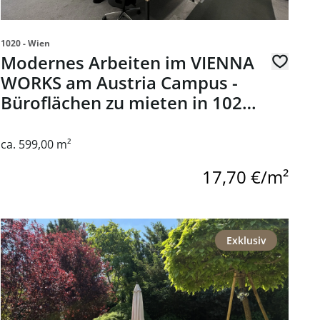
1020 - Wien
Modernes Arbeiten im VIENNA
WORKS am Austria Campus -
Büroflächen zu mieten in 1020
Wien
ca. 599,00 m²
17,70 €/m²
Zimmer Altbau-Wohnung mit großzügiger Dachterrasse im He
Link zur Seite Charmantes Einfamilienhaus in sehr guter Lag
Exklusiv