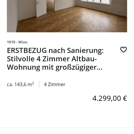
1010 - Wien
ERSTBEZUG nach Sanierung:
Stilvolle 4 Zimmer Altbau-
Wohnung mit großzügiger
Dachterrasse im Herzen von
1010 Wien zu mieten
2
ca. 143,6 m
4 Zimmer
4.299,00 €