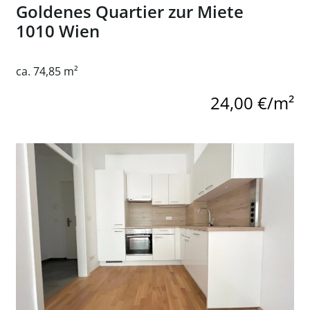
Goldenes Quartier zur Miete
1010 Wien
ca. 74,85 m²
24,00 €/m²
r Küche in der Nähe des Dietrichsteinplatzes
Link zur Seite 2-Zimmer Wohnung - mit perfekter Anbind