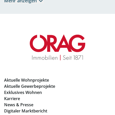
Mehr anzeigen
Eigentumswohnungen Salzburg
Büros mieten Salzburg
Geschäftslokale mieten Salzburg
Immobilien in Graz
Mietwohnungen Graz
Eigentumswohnungen Graz
Büros mieten Graz
Aktuelle Wohnprojekte
Geschäftslokale mieten Graz
Aktuelle Gewerbeprojekte
Exklusives Wohnen
Immobilien in Linz
Karriere
News & Presse
Eigentumswohnungen Linz
Digitaler Marktbericht