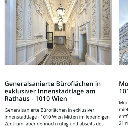
Generalsanierte Büroflächen in
Mo
exklusiver Innenstadtlage am
10
Rathaus - 1010 Wien
Mode
mieten, 
Generalsanierte Büroflächen in exklusiver
entf
Innenstadtlage - 1010 Wien Mitten im lebendigen
21 m
Zentrum, aber dennoch ruhig und abseits des