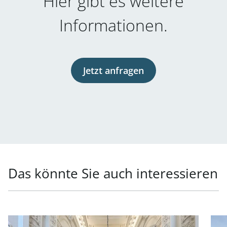
Hier gibt es weitere
Informationen.
Jetzt anfragen
Das könnte Sie auch interessieren
Link zur Seite Generalsanierte Büroflächen in exklusiver
Link