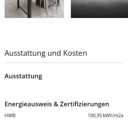
Betriebskostenakonto/m²/Monat: dzt. ca. € 1,32
EG Lagerflächen:
Top I.0.01 ca. 329,38 m²
Top II.0.01 ca. 1.438,25 m²
Nettomiete/m²/Monat: € 5,65
Betriebskostenakonto/m²/Monat: dzt. ca. € 0,18 - € 0,76
Ausstattung und Kosten
Ausstattung
Energieausweis & Zertifizierungen
HWB:
100,35 kWh/m2a