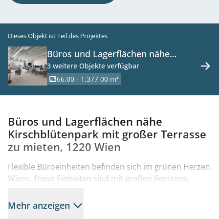
Dieses Objekt ist Teil des Projektes
Büros und Lagerflächen nähe
Kirschblütenpark mit großer
3 weitere Objekte verfügbar
Terrasse zu mieten, 1220 Wien
66,00 - 1.377,00 m²
Büros und Lagerflächen nähe
Kirschblütenpark mit großer Terrasse
zu mieten, 1220 Wien
Flexible Büroeinheiten befinden sich im grünen Herzen
Wiens. Diese Einheiten sind mit großen Fenstern,
einem Lastenlift und flexible Wandstellungen
ausgestattet. Durch die Nähe zum
Mehr anzeigen
Verkehrsknotenpunkt Kagran ist dieser Standort