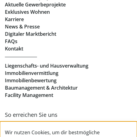
Aktuelle Gewerbeprojekte
Exklusives Wohnen
Immobilien in Linz
Karriere
News & Presse
Eigentumswohnungen Linz
Digitaler Marktbericht
Büros mieten Linz
FAQs
Kontakt
Geschäftslokale mieten Linz
Liegenschafts- und Hausverwaltung
Immobilienvermittlung
Immobilienbewertung
Baumanagement & Architektur
Facility Management
So erreichen Sie uns
Zur Kontakt- & Teamübersicht
Wir nutzen Cookies, um dir bestmögliche