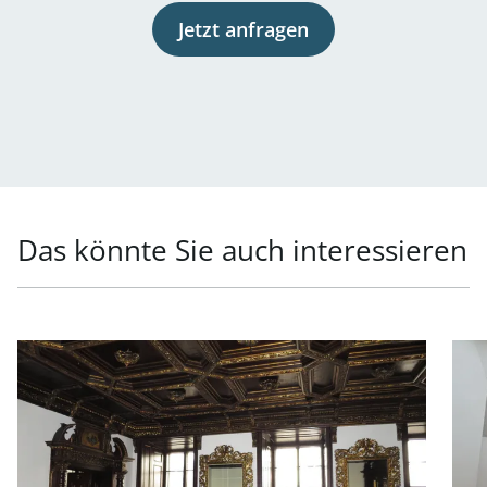
Jetzt anfragen
Das könnte Sie auch interessieren
Link zur Seite Repräsentatives Büro in Toplage in 1010 W
Link