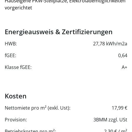
Hauseigene PKW-Stellplätze, Elektrolademöglichkeiten
Nutzfläche gerechnet.
vorgerichtet
Stellplätze in der hauseigenen Garage,
Nettomiete/Monat: € 130,00
Energieausweis & Zertifizierungen
HWB:
27,78 kWh/m2a
fGEE:
0,64
Klasse fGEE:
A+
Kosten
Nettomiete pro m² (exkl. Ust):
17,99 €
Provision:
3BMM zzgl. USt
Betriebskosten pro m²:
2,30 € / m²