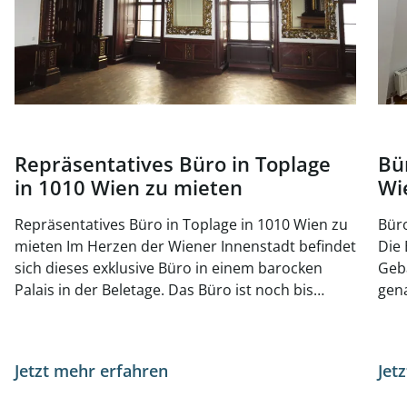
Repräsentatives Büro in Toplage
Bü
in 1010 Wien zu mieten
Wi
Repräsentatives Büro in Toplage in 1010 Wien zu
Büro
mieten Im Herzen der Wiener Innenstadt befindet
Die 
sich dieses exklusive Büro in einem barocken
Geb
Palais in der Beletage. Das Büro ist noch bis
gena
November 2025 vermietet, kann jedoch jederzeit
bege
besichtigt werden. Auf der gleichen Etage gibt es
Anbi
zusätzlich noch eine kleinere Büroeinheit mit ca.
sond
Jetzt mehr erfahren
Jet
141 m², welche zusätzlich angemietet werden
Rest
kann. Das Haus stammt aus der Barockzeit und
Einr