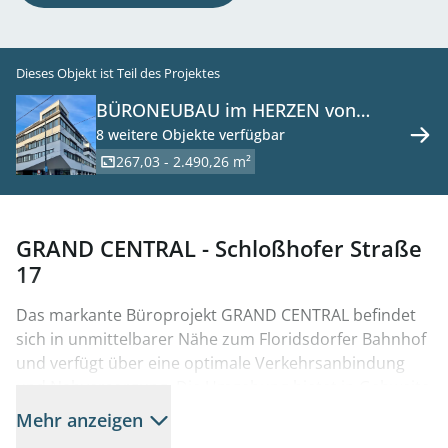
Dieses Objekt ist Teil des Projektes
BÜRONEUBAU im HERZEN von
FLORIDSDORF 1210 Wien zu mieten
8 weitere Objekte verfügbar
267,03 - 2.490,26 m²
GRAND CENTRAL - Schloßhofer Straße
17
Das markante Büroprojekt GRAND CENTRAL befindet
sich in unmittelbarer Nähe zum Floridsdorfer Bahnhof
und verfügt über eine optimale Verkehrsanbindung
und Nahversorgung. Die Umgebung bietet in Gehweite
ein vielfältiges Angebot an Gastronomie- und
Mehr anzeigen
Nahversorgungseinrichtungen. Das Projekt umfasst