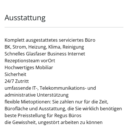
aufgeteilt auf 4 Räumlichkeiten welche bis zu 21
Arbeitspätze Platz bietet
Bürolösung ab € 240 / Monat / Arbeitsplatz - (inklusive
Ausstattung
Services plus rund 150m² Allgemeinflächen)
Wir empfehlen Sie bei Interesse gerne an den
Komplett ausgestattetes serviciertes Büro
Betreiber weiter, er wird sich anschließend für ein
BK, Strom, Heizung, Klima, Reinigung
maßgeschneidertes Angebot bei Ihnen melden.
Schnelles Glasfaser Business Internet
Rezeptionsteam vorOrt
Hochwertiges Mobiliar
Sicherheit
24/7 Zutritt
umfassende IT-, Telekommunikations- und
administrative Unterstützung
flexible Mietoptionen: Sie zahlen nur für die Zeit,
Bürofläche und Ausstattung, die Sie wirklich benötigen
beste Preisstellung für Regus Büros
die Gewissheit, ungestört arbeiten zu können