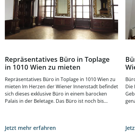
Repräsentatives Büro in Toplage
Bü
in 1010 Wien zu mieten
Wi
Repräsentatives Büro in Toplage in 1010 Wien zu
Büro
mieten Im Herzen der Wiener Innenstadt befindet
Die 
sich dieses exklusive Büro in einem barocken
Geb
Palais in der Beletage. Das Büro ist noch bis
gena
November 2025 vermietet, kann jedoch jederzeit
bege
besichtigt werden. Auf der gleichen Etage gibt es
Anbi
zusätzlich noch eine kleinere Büroeinheit mit ca.
sond
Jetzt mehr erfahren
Jet
141 m², welche zusätzlich angemietet werden
Rest