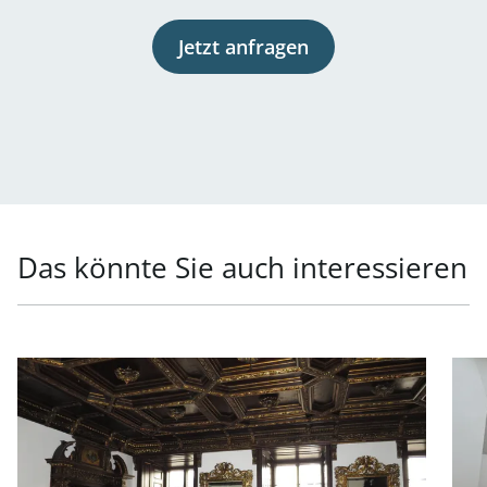
Jetzt anfragen
Das könnte Sie auch interessieren
Link zur Seite Repräsentatives Büro in Toplage in 1010 W
Link