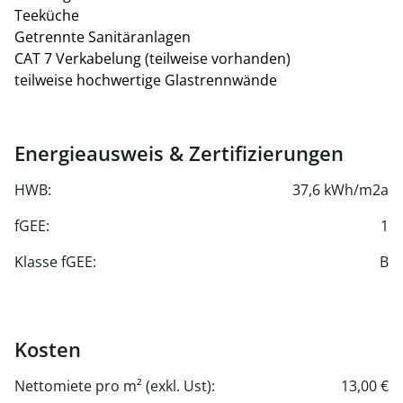
Teeküche
inkl. Strom und Heizung
Getrennte Sanitäranlagen
CAT 7 Verkabelung (teilweise vorhanden)
Tiefgaragenstellplätze ab € 136,48/netto/Monat zzgl.
teilweise hochwertige Glastrennwände
Saisonzuschlag von Nov. bis einschl. März
Energieausweis & Zertifizierungen
HWB:
37,6 kWh/m2a
fGEE:
1
Klasse fGEE:
B
Kosten
Nettomiete pro m² (exkl. Ust):
13,00 €