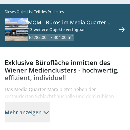
Dieses Objekt ist Teil des Projektes
MQM - Büros im Media Quarter
Marx in 1030 Wien zu mieten
13 weitere Objekte verfügbar
282,00 - 7.304,00 m²
Exklusive Bürofläche inmitten des
Wiener Medienclusters - hochwertig,
effizient, individuell
Das Media Quarter Marx bietet neben der
restaurierten Schlachthaushalle und dem ruhigen
Umfeld eine besondere Arbeitsatmosphäre. Die
angebotenen Büroflächen zeichnen sich durch ihre
Mehr anzeigen
hochwertige Ausstattung und effiziente
Flächenstruktur aus. Der moderne Standard