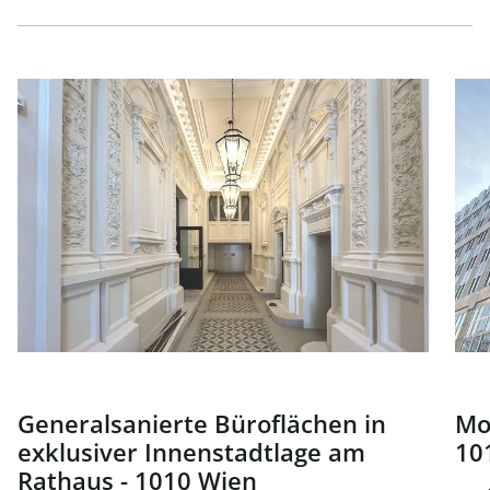
Link zur Seite Generalsanierte Büroflächen in exklusiver
Link
Generalsanierte Büroflächen in
Mo
exklusiver Innenstadtlage am
10
Rathaus - 1010 Wien