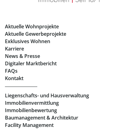
Eigentumswohnungen Graz
Büros mieten Graz
Aktuelle Wohnprojekte
Geschäftslokale mieten Graz
Aktuelle Gewerbeprojekte
Exklusives Wohnen
Immobilien in Linz
Karriere
News & Presse
Eigentumswohnungen Linz
Digitaler Marktbericht
Büros mieten Linz
FAQs
Kontakt
Geschäftslokale mieten Linz
Liegenschafts- und Hausverwaltung
Immobilienvermittlung
Immobilienbewertung
Baumanagement & Architektur
Facility Management