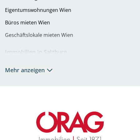
Net
Eigentumswohnungen Wien
Betr
Nett
Büros mieten Wien
Net
Geschäftslokale mieten Wien
Immobilien in Salzburg
Mietwohnungen Salzburg
Mehr anzeigen
Eigentumswohnungen Salzburg
Büros mieten Salzburg
Geschäftslokale mieten Salzburg
Immobilien in Graz
Mietwohnungen Graz