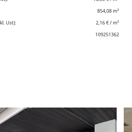
854,08 m²
l. Ust):
2,16 € / m²
109251362