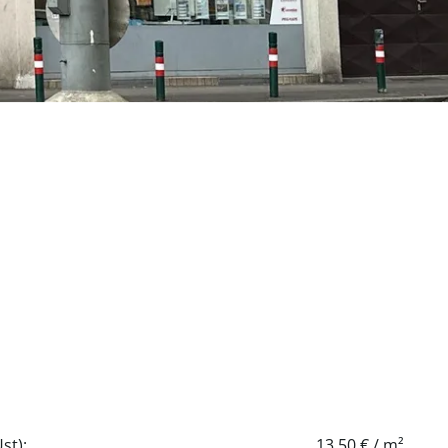
st):
13,50 € / m²