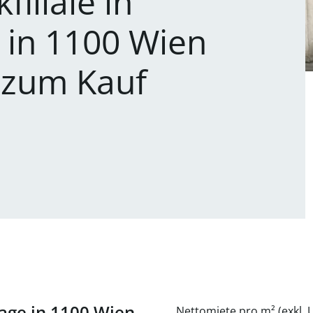
filiale in
 in 1100 Wien
 zum Kauf
 Lage in 1100 Wien
Nettomiete pro m² (exkl. U