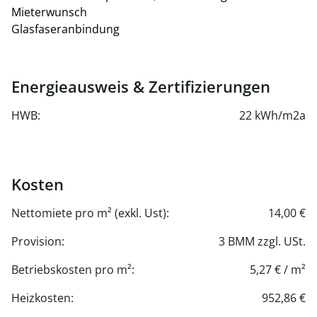
Mieterwunsch
Stellplätze können in der hauseigenen Tiefgarage
Glasfaseranbindung
angemietet werden.
Optional stehen im Untergeschoß Lagerflächen zu
Verfügung.
Energieausweis & Zertifizierungen
HWB:
22 kWh/m2a
Kosten
Nettomiete pro m² (exkl. Ust):
14,00 €
Provision:
3 BMM zzgl. USt.
Betriebskosten pro m²:
5,27 € / m²
Heizkosten:
952,86 €