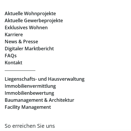
Büros mieten Graz
Aktuelle Wohnprojekte
Geschäftslokale mieten Graz
Aktuelle Gewerbeprojekte
Exklusives Wohnen
Immobilien in Linz
Karriere
News & Presse
Eigentumswohnungen Linz
Digitaler Marktbericht
Büros mieten Linz
FAQs
Kontakt
Geschäftslokale mieten Linz
Liegenschafts- und Hausverwaltung
Immobilienvermittlung
Immobilienbewertung
Baumanagement & Architektur
Facility Management
So erreichen Sie uns