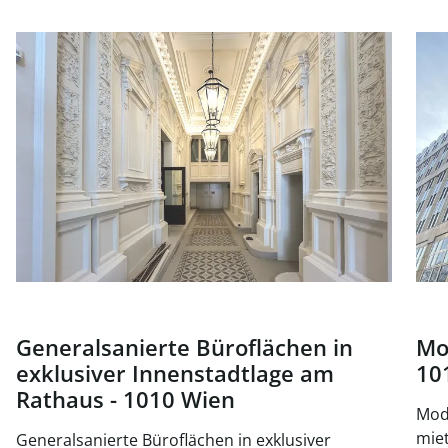
Link zur Seite Generalsanierte Büroflächen in exklusiver
Link
Generalsanierte Büroflächen in
Mo
exklusiver Innenstadtlage am
10
Rathaus - 1010 Wien
Mode
mieten, 
Generalsanierte Büroflächen in exklusiver