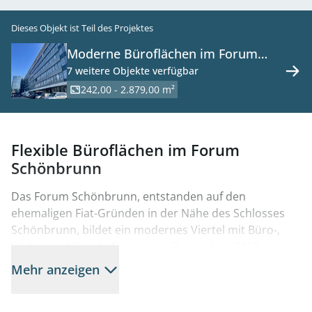
Dieses Objekt ist Teil des Projektes
Moderne Büroflächen im Forum
Schönbrunn zu mieten
7 weitere Objekte verfügbar
242,00 - 2.879,00 m²
Flexible Büroflächen im Forum
Schönbrunn
Das Forum Schönbrunn, entstanden auf den
ehemaligen Fiat-Gründen in der Nähe des Schlosses
Schönbrunn, bildet ein modernes Viertel mit Büro-,
Wohn- und Geschäftsräumen. Der im Jahr 2012
fertiggestellte Bauteil 2, entworfen von den Architekten
Mehr anzeigen
Mascha & Seethaler, umfasst ein multifunktionales
Bürogebäude mit einer Gesamtfläche von etwa 15.400