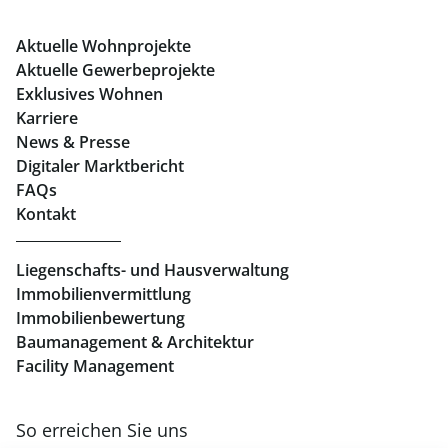
Büros mieten Graz
Aktuelle Wohnprojekte
Geschäftslokale mieten Graz
Aktuelle Gewerbeprojekte
Exklusives Wohnen
Immobilien in Linz
Karriere
News & Presse
Eigentumswohnungen Linz
Digitaler Marktbericht
Büros mieten Linz
FAQs
Kontakt
Geschäftslokale mieten Linz
Liegenschafts- und Hausverwaltung
Immobilienvermittlung
Immobilienbewertung
Baumanagement & Architektur
Facility Management
So erreichen Sie uns