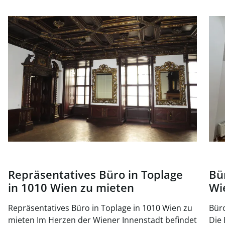
Link zur Seite Repräsentatives Büro in Toplage in 1010 W
Link
Repräsentatives Büro in Toplage
Bü
in 1010 Wien zu mieten
Wi
Repräsentatives Büro in Toplage in 1010 Wien zu
Büro
mieten Im Herzen der Wiener Innenstadt befindet
Die 