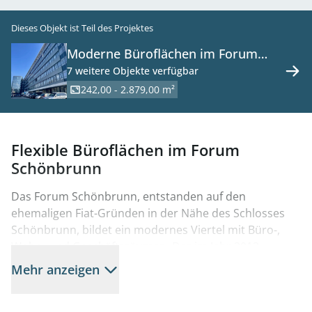
Dieses Objekt ist Teil des Projektes
Moderne Büroflächen im Forum
Schönbrunn zu mieten
7 weitere Objekte verfügbar
242,00 - 2.879,00 m²
Flexible Büroflächen im Forum
Schönbrunn
Das Forum Schönbrunn, entstanden auf den
ehemaligen Fiat-Gründen in der Nähe des Schlosses
Schönbrunn, bildet ein modernes Viertel mit Büro-,
Wohn- und Geschäftsräumen. Der im Jahr 2012
fertiggestellte Bauteil 2, entworfen von den Architekten
Mehr anzeigen
Mascha & Seethaler, umfasst ein multifunktionales
Bürogebäude mit einer Gesamtfläche von etwa 15.400