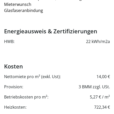
Mieterwunsch
Stellplätze können in der hauseigenen Tiefgarage
Glasfaseranbindung
angemietet werden.
Optional stehen im Untergeschoß Lagerflächen zu
Verfügung.
Energieausweis & Zertifizierungen
HWB:
22 kWh/m2a
Kosten
Nettomiete pro m² (exkl. Ust):
14,00 €
Provision:
3 BMM zzgl. USt.
Betriebskosten pro m²:
5,27 € / m²
Heizkosten:
722,34 €