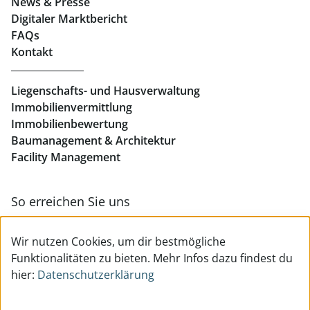
News & Presse
Eigentumswohnungen Linz
Digitaler Marktbericht
Büros mieten Linz
FAQs
Kontakt
Geschäftslokale mieten Linz
Liegenschafts- und Hausverwaltung
Immobilienvermittlung
Immobilienbewertung
Baumanagement & Architektur
Facility Management
So erreichen Sie uns
Zur Kontakt- & Teamübersicht
Wir nutzen Cookies, um dir bestmögliche
Funktionalitäten zu bieten. Mehr Infos dazu findest du
hier:
Datenschutzerklärung