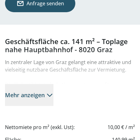
Anfrage senden
Geschäftsfläche ca. 141 m² – Toplage
nahe Hauptbahnhof - 8020 Graz
In zentraler Lage von Graz gelangt eine attraktive und
vielseitig nutzbare Geschäftsfläche zur Vermietung.
Die Einheit bietet ideale Voraussetzungen für
erfolgreiche Geschäftskonzepte. Durch die großzügige
Mehr anzeigen
und gut strukturierte Fläche lassen sich
unterschiedlichste Nutzungen effizient umsetzen.
Die gute Sichtbarkeit sowie die Nähe zum
Nettomiete pro m² (exkl. Ust):
10,00 € / m²
Hauptbahnhof sorgen für eine hohe Kundenfrequenz
und machen den Standort besonders attraktiv für
Fläche:
140,99 m²