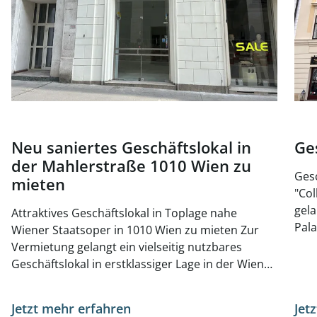
Neu saniertes Geschäftslokal in
Ges
der Mahlerstraße 1010 Wien zu
Gesc
mieten
"Colla
gela
Attraktives Geschäftslokal in Toplage nahe
Pala
Wiener Staatsoper in 1010 Wien zu mieten Zur
mode
Vermietung gelangt ein vielseitig nutzbares
Vor
Geschäftslokal in erstklassiger Lage in der Wiener
bietet. Garagenplätze stehen
Innenstadt. Die unmittelbare Umgebung besticht
auch
durch ihre hohe Frequenz: Zahlreiche
Jetzt mehr erfahren
Jet
öffe
internationale Touristenattraktionen – wie etwa