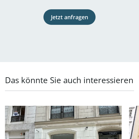
Jetzt anfragen
Das könnte Sie auch interessieren
Link zur Seite Neu saniertes Geschäftslokal in der Mahle
Link