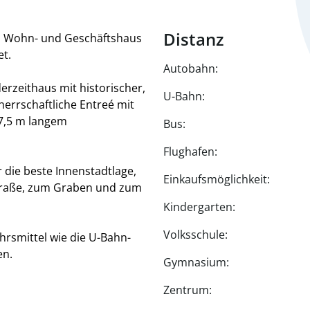
Distanz
es Wohn- und Geschäftshaus
et.
Autobahn:
derzeithaus mit historischer,
U-Bahn:
herrschaftliche Entreé mit
 7,5 m langem
Bus:
Flughafen:
 die beste Innenstadtlage,
Einkaufsmöglichkeit:
Straße, zum Graben und zum
Kindergarten:
Volksschule:
ehrsmittel wie die U-Bahn-
en.
Gymnasium:
Zentrum: