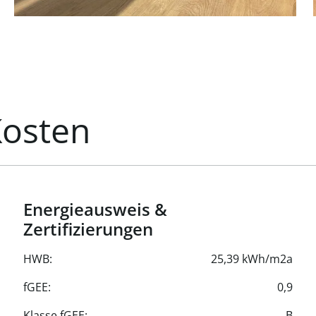
 elektrischem Antrieb
u 7,5 Meter
nterbauschränke und WC
Kosten
ädern und Toiletten
esen
Energieausweis &
l für die mobile
Zertifizierungen
HWB:
25,39 kWh/m2a
em, LED-
fGEE:
0,9
Klasse fGEE:
B