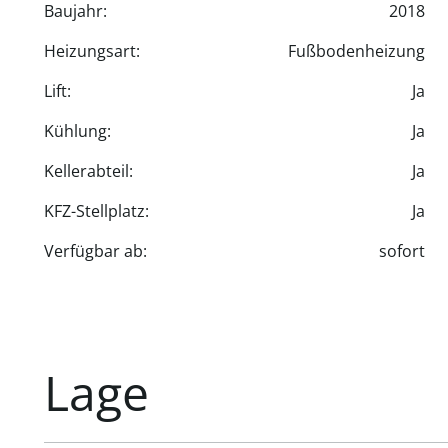
Baujahr:
2018
- Überwachung in allen Wohnräumen und vor der W
Heizungsart:
Fußbodenheizung
Lift:
Ja
Kühlung:
Ja
Kellerabteil:
Ja
KFZ-Stellplatz:
Ja
Verfügbar ab:
sofort
Lage