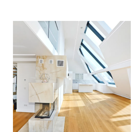
Pool sind mit einem internen Lift verbunden.
Die Galeriefläche mit ca. 23 m² öffnet sich zur Dach
Infinity-Pool
mit 15 Terrasse on top
Edelstahl-Pool mit Glasüberlauf ca. 9 m² Größe
Grandioser Rundum-Blick über die Dächer der Innens
Feudales Wohnen in höchster Qualität
- Exklusive Mitgliedschaft im hauseigenen Fitness-Cen
Haus
- Großer Weinkeller zur Privatnutzung für Feiern bis
- Hauseigenes E-Auto Smart und 2 E-Bikes zur allge
- Digital Concierge System im Foyerbereich
Für das Penthouse Top 21 belaufen sich die monatli
auf insgesamt € 1.802,41 inklusive Steuern.
Penthouse der Luxus-Klasse mit Ausstattungsdetails 