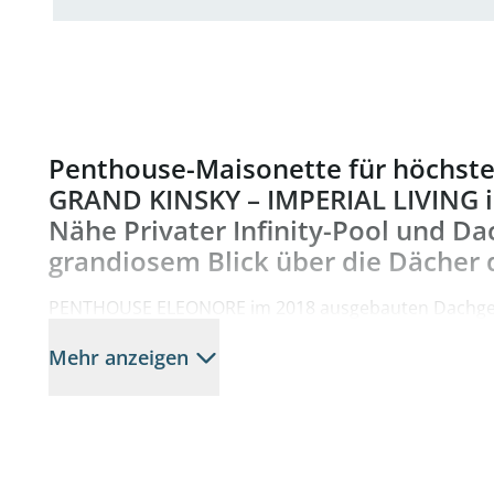
Penthouse-Maisonette für höchst
GRAND KINSKY – IMPERIAL LIVING i
Nähe Privater Infinity-Pool und Da
grandiosem Blick über die Dächer 
PENTHOUSE ELEONORE im 2018 ausgebauten Dachg
Mehr anzeigen
Gesamtwohnfläche ca. 329 m² im 5. und 6. Obergesc
Freiflächen ca. 45 m²
1 Stellplatz in der Tiefgarage ist im Kaufpreis inkludier
Hervorzuheben ist die spezielle Raumanordnung mit
Schlaf-Ebenen, mit Raumhöhen bis 7,5 Meter. Die ein