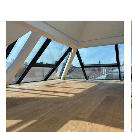
terrasse mit Zugang zum
tadt
ter mit Privateingang im
 zu 35 Personen
meinen Nutzung
chen Nebenkosten derzeit
wie