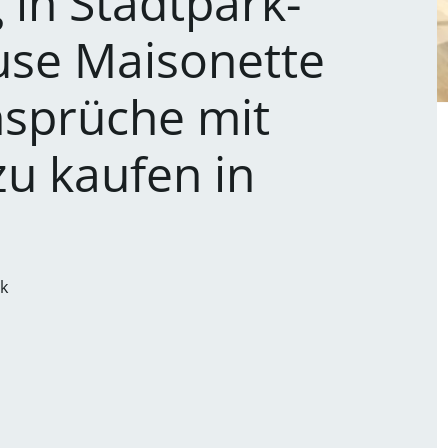
g in Stadtpark-
use Maisonette
nsprüche mit
 zu kaufen in
rk