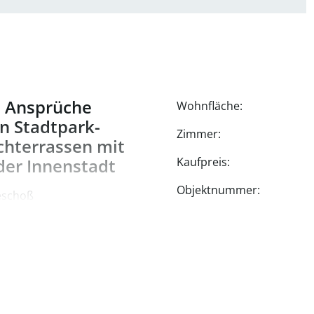
e Ansprüche
Wohnfläche:
n Stadtpark-
Zimmer:
chterrassen mit
der Innenstadt
Kaufpreis:
Objektnummer:
eschoß
hoß
t
 getrennten Wohn- und
zelnen Ebenen bis hin zum