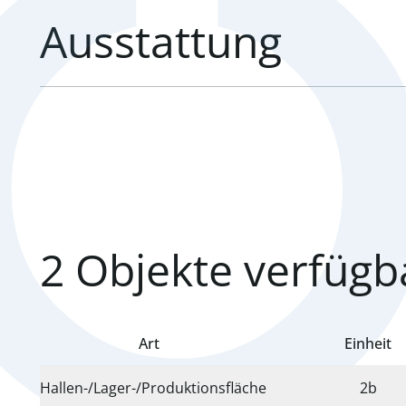
Ausstattung
2 verfügbare Einheiten gefunden.
2 Objekte verfügb
Art
Einheit
Hallen-/Lager-/Produktionsfläche
2b