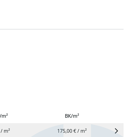
s/m²
BK/m²
7,50 € / m²
175,00 € / m²