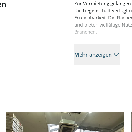
en
Zur Vermietung gelangen 
Die Liegenschaft verfügt 
Erreichbarkeit. Die Fläche
und bieten vielfältige N
Branchen.
Verfügbare Lagerflächen:
Top 2b, ca. 576 m²
Mehr anzeigen
Top 3c, ca. 551 m²
Nettomiete/m²/Monat: 7,5
Betriebskostenakonto/Net