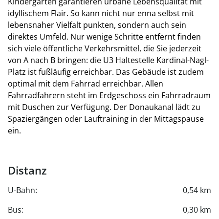
Kindergärten garantieren urbane Lebensqualität mit
zur Verfügung (1 Stellplatz / 80,00 m² angemieteter
idyllischem Flair. So kann nicht nur enna selbst mit
Gesamtmietfläche inkl. anteiliger Nebenfläche),
lebensnaher Vielfalt punkten, sondern auch sein
zusätzlich können bis zu 70 weitere Stellplätze im
direktes Umfeld. Nur wenige Schritte entfernt finden
benachbarten Gebäude angemietet werden. Die
sich viele öffentliche Verkehrsmittel, die Sie jederzeit
Kosten für die Stellplätze betragen:
von A nach B bringen: die U3 Haltestelle Kardinal-Nagl-
150,00 € (zzgl. USt. sowie noch nicht definierter Strom-
Platz ist fußläufig erreichbar. Das Gebäude ist zudem
und Ladesäulenbetreiberkosten) pro Stellplatz im
optimal mit dem Fahrrad erreichbar. Allen
eigenen Gebäude
Fahrradfahrern steht im Erdgeschoss ein Fahrradraum
150,00 € (zzgl. USt.) pro Stellplatz im eigenen Gebäude
mit Duschen zur Verfügung. Der Donaukanal lädt zu
125,00 € (zzgl. USt.) pro Stellplatz im Nachbargebäude
Spaziergängen oder Lauftraining in der Mittagspause
ein.
Distanz
U-Bahn:
0,54 km
Bus:
0,30 km