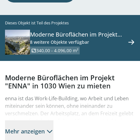
Dieses Objekt ist Teil des Projektes
Moderne Büroflächen im Projekt
"ENNA" in 1030 Wien zu mieten
8 weitere Objekte verfügbar
340,00 - 4.096,00 m²
Moderne Büroflächen im Projekt
"ENNA" in 1030 Wien zu mieten
enna ist das Work-Life-Building, wo Arbeit und Leben
miteinander sein können, ohne ineinander zu
verschmelzen. Der Arbeitsplatz, an dem Freizeit gelebt
wird, um die Arbeit zu lieben. Mit enna entsteht ein
Bürokomplex, welcher ein nachthaltiges und
Mehr anzeigen
innovatives Wertekonzept verfolgt, das den Menschen