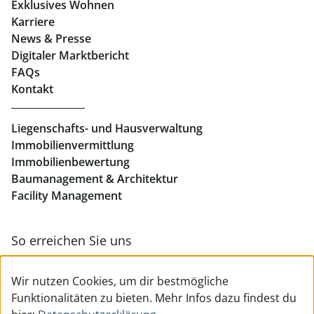
Exklusives Wohnen
Immobilien in Linz
Karriere
News & Presse
Eigentumswohnungen Linz
Digitaler Marktbericht
Büros mieten Linz
FAQs
Kontakt
Geschäftslokale mieten Linz
Liegenschafts- und Hausverwaltung
Immobilienvermittlung
Immobilienbewertung
Baumanagement & Architektur
Facility Management
So erreichen Sie uns
Zur Kontakt- & Teamübersicht
Wir nutzen Cookies, um dir bestmögliche
Funktionalitäten zu bieten. Mehr Infos dazu findest du