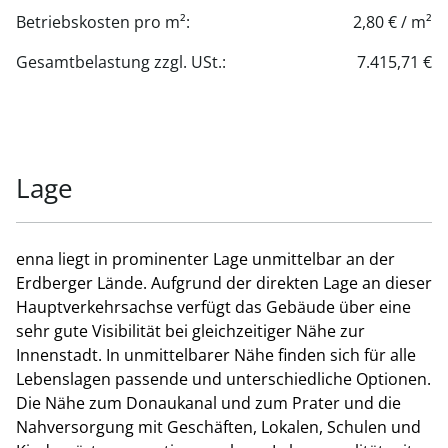
3.OG, Top 3.2-3.3, ca. 854 m² zzgl. Terrasse ca. 326 m²
Betriebskosten pro m²:
2,80 € / m²
3.OG, Top 3.4-3.5, ca. 856 m² zzgl. Terrasse ca. 236 m²
3.OG, Top 3.6, ca. 345 m² zzgl. Terrasse ca. 236 m²
Gesamtbelastung zzgl. USt.:
7.415,71 €
3.OG GES, ca. 2.055 m² zzgl. Terrassenfläche ca. 798 m²
4.OG, Top 4.2, ca. 340 m²
4.OG, Top 4.4-4.5, ca. 856 m²
4.OG, Top 4.6, ca. 345 m²
GES, ca. 1.542 m²
Lage
Nettomiete/m²/Monat: € 19,00
6.OG, Top 6.3, ca. 499 m²
Nettomiete/m²/Monat: € 20,00
enna liegt in prominenter Lage unmittelbar an der
Betriebskostenakonto/m²/Monat: € 2,80
Erdberger Lände. Aufgrund der direkten Lage an dieser
Nettomiete Terrasse/Balkon/m²/Monat: € 5,00
Hauptverkehrsachse verfügt das Gebäude über eine
sehr gute Visibilität bei gleichzeitiger Nähe zur
Die Flächenberechnung erfolgt nach GIF; die
Innenstadt. In unmittelbarer Nähe finden sich für alle
angegebenen Flächen verstehen sich exklusive eines
Lebenslagen passende und unterschiedliche Optionen.
Add-On-Faktors iHv ca. 7% für die Allgemeinflächen.
Die Nähe zum Donaukanal und zum Prater und die
Nahversorgung mit Geschäften, Lokalen, Schulen und
Aktuell stehen im Gebäude bis zu 150 (E-)Stellplätze