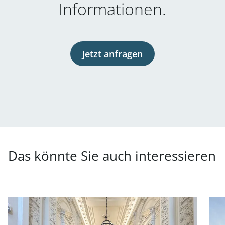
Informationen.
Jetzt anfragen
Das könnte Sie auch interessieren
Link zur Seite Generalsanierte Büroflächen in exklusiver
Link