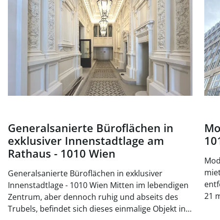
Generalsanierte Büroflächen in
Mo
exklusiver Innenstadtlage am
10
Rathaus - 1010 Wien
Mode
mieten, 
Generalsanierte Büroflächen in exklusiver
entf
Innenstadtlage - 1010 Wien Mitten im lebendigen
21 m
Zentrum, aber dennoch ruhig und abseits des
ein
Trubels, befindet sich dieses einmalige Objekt in
Küc