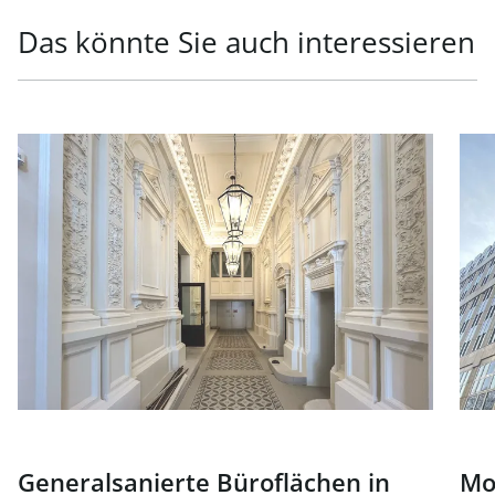
Das könnte Sie auch interessieren
Link zur Seite Generalsanierte Büroflächen in exklusiver
Link
Generalsanierte Büroflächen in
Mo