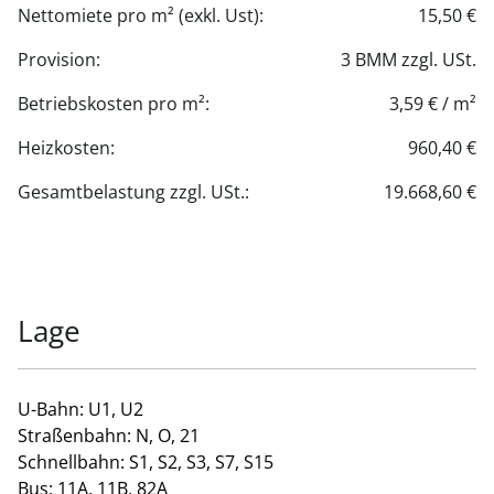
Nettomiete pro m² (exkl. Ust):
15,50 €
Provision:
3 BMM zzgl. USt.
Betriebskosten pro m²:
3,59 € / m²
Heizkosten:
960,40 €
Gesamtbelastung zzgl. USt.:
19.668,60 €
Lage
U-Bahn: U1, U2
Straßenbahn: N, O, 21
Schnellbahn: S1, S2, S3, S7, S15
Bus: 11A, 11B, 82A