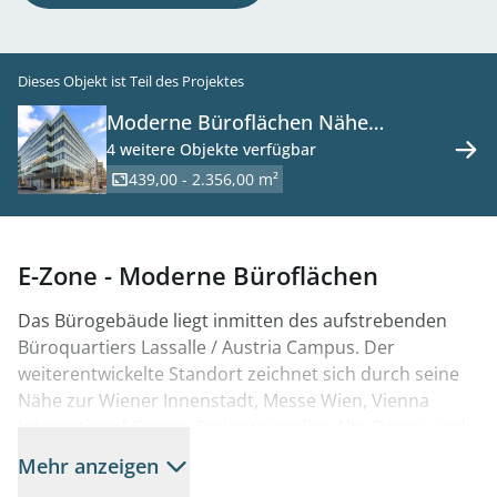
Dieses Objekt ist Teil des Projektes
Moderne Büroflächen Nähe
Praterstern zu mieten - 1020 Wien
4 weitere Objekte verfügbar
439,00 - 2.356,00 m²
E-Zone - Moderne Büroflächen
Das Bürogebäude liegt inmitten des aufstrebenden
Büroquartiers Lassalle / Austria Campus. Der
weiterentwickelte Standort zeichnet sich durch seine
Nähe zur Wiener Innenstadt, Messe Wien, Vienna
International Center, Freizeitparadies Alte Donau und
zur Donauinsel sowie zum Verkehrsknotenpunkt
Mehr anzeigen
Praterstern mit U-Bahn-Anbindung (U1, U2), Anschluss