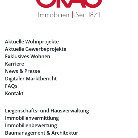
Mietwohnungen Graz
Eigentumswohnungen Graz
Büros mieten Graz
Aktuelle Wohnprojekte
Geschäftslokale mieten Graz
Aktuelle Gewerbeprojekte
Exklusives Wohnen
Immobilien in Linz
Karriere
News & Presse
Eigentumswohnungen Linz
Digitaler Marktbericht
Büros mieten Linz
FAQs
Kontakt
Geschäftslokale mieten Linz
Liegenschafts- und Hausverwaltung
Immobilienvermittlung
Immobilienbewertung
Baumanagement & Architektur