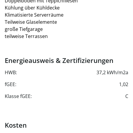
€ 190/Monat zzgl. USt (mit E-Ladestation) zur
Doppelboden mit Teppichfliesen
Verfügung.
Kühlung über Kühldecke
Klimatisierte Serverräume
Teilweise Glaselemente
große Tiefgarage
teilweise Terrassen
Energieausweis & Zertifizierungen
HWB:
37,2 kWh/m2a
fGEE:
1,02
Klasse fGEE:
C
Kosten