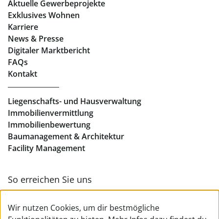
Aktuelle Gewerbeprojekte
Exklusives Wohnen
Immobilien in Linz
Karriere
News & Presse
Eigentumswohnungen Linz
Digitaler Marktbericht
Büros mieten Linz
FAQs
Kontakt
Geschäftslokale mieten Linz
Liegenschafts- und Hausverwaltung
Immobilienvermittlung
Immobilienbewertung
Baumanagement & Architektur
Facility Management
So erreichen Sie uns
Zur Kontakt- & Teamübersicht
Wir nutzen Cookies, um dir bestmögliche