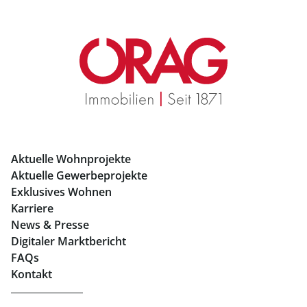
Geschäftslokale mieten Salzburg
Immobilien in Graz
Mietwohnungen Graz
Eigentumswohnungen Graz
Büros mieten Graz
Aktuelle Wohnprojekte
Geschäftslokale mieten Graz
Aktuelle Gewerbeprojekte
Exklusives Wohnen
Immobilien in Linz
Karriere
News & Presse
Eigentumswohnungen Linz
Digitaler Marktbericht
Büros mieten Linz
FAQs
Kontakt
Geschäftslokale mieten Linz