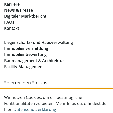
Immobilien in Linz
Karriere
News & Presse
Eigentumswohnungen Linz
Digitaler Marktbericht
Büros mieten Linz
FAQs
Kontakt
Geschäftslokale mieten Linz
Liegenschafts- und Hausverwaltung
Immobilienvermittlung
Immobilienbewertung
Baumanagement & Architektur
Facility Management
So erreichen Sie uns
Zur Kontakt- & Teamübersicht
Wir nutzen Cookies, um dir bestmögliche
Funktionalitäten zu bieten. Mehr Infos dazu findest du
hier:
Datenschutzerklärung