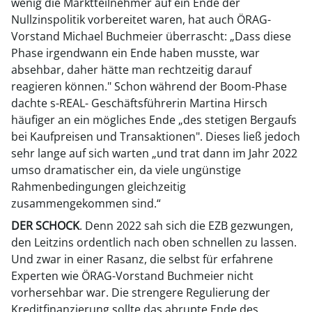
wenig die Marktteilnehmer auf ein Ende der
Nullzinspolitik vorbereitet waren, hat auch ÖRAG-
Vorstand Michael Buchmeier überrascht: „Dass diese
Phase irgendwann ein Ende haben musste, war
absehbar, daher hätte man rechtzeitig darauf
reagieren können." Schon während der Boom-Phase
dachte s-REAL- Geschäftsführerin Martina Hirsch
häufiger an ein mögliches Ende „des stetigen Bergaufs
bei Kaufpreisen und Transaktionen". Dieses ließ jedoch
sehr lange auf sich warten „und trat dann im Jahr 2022
umso dramatischer ein, da viele ungünstige
Rahmenbedingungen gleichzeitig
zusammengekommen sind.“
DER SCHOCK
. Denn 2022 sah sich die EZB gezwungen,
den Leitzins ordentlich nach oben schnellen zu lassen.
Und zwar in einer Rasanz, die selbst für erfahrene
Experten wie ÖRAG-Vorstand Buchmeier nicht
vorhersehbar war. Die strengere Regulierung der
Kreditfinanzierung sollte das abrupte Ende des