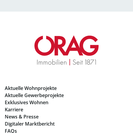
Eigentumswohnungen Salzburg
Büros mieten Salzburg
Geschäftslokale mieten Salzburg
Immobilien in Graz
Mietwohnungen Graz
Eigentumswohnungen Graz
Büros mieten Graz
Aktuelle Wohnprojekte
Geschäftslokale mieten Graz
Aktuelle Gewerbeprojekte
Exklusives Wohnen
Immobilien in Linz
Karriere
News & Presse
Eigentumswohnungen Linz
Digitaler Marktbericht
Büros mieten Linz
FAQs