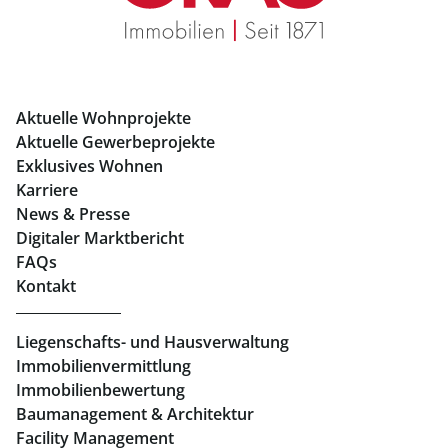
Mietwohnungen Graz
Eigentumswohnungen Graz
Büros mieten Graz
Aktuelle Wohnprojekte
Geschäftslokale mieten Graz
Aktuelle Gewerbeprojekte
Exklusives Wohnen
Immobilien in Linz
Karriere
News & Presse
Eigentumswohnungen Linz
Digitaler Marktbericht
Büros mieten Linz
FAQs
Kontakt
Geschäftslokale mieten Linz
Liegenschafts- und Hausverwaltung
Immobilienvermittlung
Immobilienbewertung
Baumanagement & Architektur
Facility Management