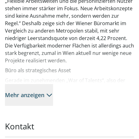
„Flexible Arbeitswelten und die personifizierten Nutzer
stehen immer stärker im Fokus. Neue Arbeitskonzepte
sind keine Ausnahme mehr, sondern werden zur
Regel.“ Deshalb zeige sich der Wiener Büromarkt im
Vergleich zu anderen Metropolen stabil, mit sehr
niedriger Leerstandsquote von derzeit 4,22 Prozent.
Die Verfügbarkeit moderner Flächen ist allerdings auch
stark begrenzt, zumal in Wien aktuell nur wenige neue
Projekte realisiert werden.
Büro als strategisches Asset
Gerade im zunehmenden „War of Talents“, also der
Herausforderung, die besten Mitarbeiter zu gewinnen,
Mehr anzeigen
spiele der Arbeitsplatz aber eine zentrale Rolle, meint
Stadlinger: „Der Arbeitsplatz ist nicht der größte
Kostenfaktor, sondern stärkt Produktivität und
Employer Branding.“ Dementsprechend werde von
Kontakt
Unternehmen bewusst in einen attraktiven Standort
investiert und smarte Technologien und