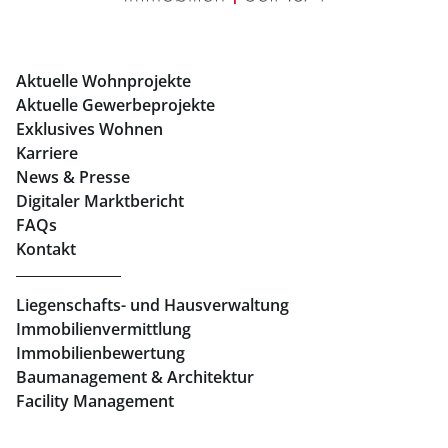
Eigentumswohnungen Graz
Büros mieten Graz
Aktuelle Wohnprojekte
Geschäftslokale mieten Graz
Aktuelle Gewerbeprojekte
Exklusives Wohnen
Immobilien in Linz
Karriere
News & Presse
Eigentumswohnungen Linz
Digitaler Marktbericht
Büros mieten Linz
FAQs
Kontakt
Geschäftslokale mieten Linz
Liegenschafts- und Hausverwaltung
Immobilienvermittlung
Immobilienbewertung
Baumanagement & Architektur
Facility Management