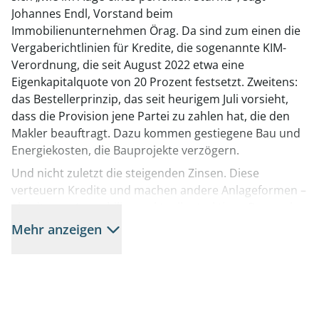
Johannes Endl, Vorstand beim
Immobilienunternehmen Örag. Da sind zum einen die
Vergaberichtlinien für Kredite, die sogenannte KIM­
Verordnung, die seit August 2022 etwa eine
Eigenkapitalquote von 20 Prozent festsetzt. Zweitens:
das Bestellerprinzip, das seit heurigem Juli vorsieht,
dass die Provision jene Partei zu zahlen hat, die den
Makler beauftragt. Dazu kommen gestiegene Bau­ und
Energiekosten, die Bauprojekte verzögern.
Und nicht zuletzt die steigenden Zinsen. Diese
verteuern Kredite und machen andere Anlage­formen –
abseits von Immobilien – aktuell attraktiver. Dennoch
kann Örag­Vorstand Stefan Brezovich dem Abschied
Mehr anzeigen
vom Nullzins etwas abgewinnen. Er sieht darin auch
eine „Korrekturphase“. Im Bewertungsgeschäft der
Örag spricht man von Abwertungen von bis zu 30
Prozent nach einem stabilen Aufwärtstrend, der 15
Jahre dauerte. „Problematisch“ sei aber die