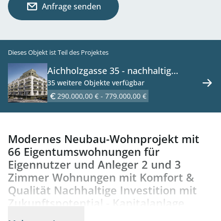
Anfrage senden
Dieses Objekt ist Teil des Projektes
Aichholzgasse 35 - nachhaltig
Wohnen im Neubauprojekt in
35 weitere Objekte verfügbar
Schönbrunn-Nähe - zu kaufen in
290.000,00 € - 779.000,00 €
1120 Wien
Modernes Neubau-Wohnprojekt mit
66 Eigentumswohnungen für
Eigennutzer und Anleger 2 und 3
Zimmer Wohnungen mit Komfort &
Qualität Nachhaltige Investition mit
Zukunftspotential - Kapitalanlage