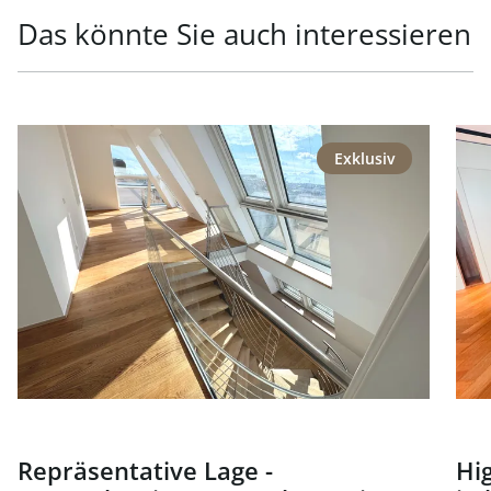
Das könnte Sie auch interessieren
Link zur Seite Repräsentative Lage - Generalsaniertes P
Link
Exklusiv
Repräsentative Lage -
Hi