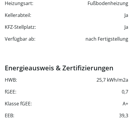
Energieeffizienz und Ruhe
Heizungsart:
Fußbodenheizung
- Elektrisch bedienbare Außenjalousien bzw.
Kellerabteil:
Ja
Außenrollläden
- Dachflächenfenster mit solarbetriebenen
KFZ-Stellplatz:
Ja
außenliegenden Rollläden
- Allgemeinflächen wie Fahrradstellplätze,
Verfügbar ab:
nach Fertigstellung
Kleinkinderspielplatz, Jugendspielraum
- Tiefgarage mit 22 Stellplätzen
Energieausweis & Zertifizierungen
HWB:
25,7 kWh/m2a
fGEE:
0,7
Klasse fGEE:
A+
EEB:
39,3