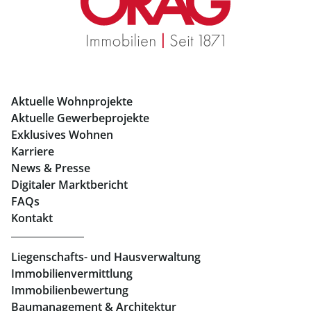
Mietwohnungen Graz
Eigentumswohnungen Graz
Büros mieten Graz
Aktuelle Wohnprojekte
Geschäftslokale mieten Graz
Aktuelle Gewerbeprojekte
Exklusives Wohnen
Immobilien in Linz
Karriere
News & Presse
Eigentumswohnungen Linz
Digitaler Marktbericht
Büros mieten Linz
FAQs
Kontakt
Geschäftslokale mieten Linz
Liegenschafts- und Hausverwaltung
Immobilienvermittlung
Immobilienbewertung
Baumanagement & Architektur