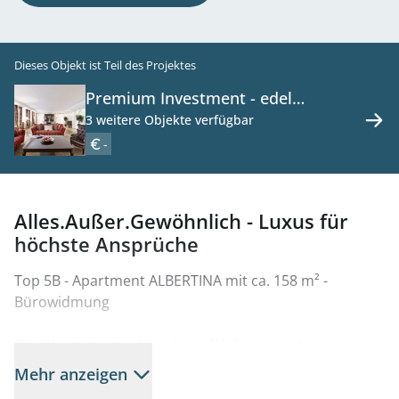
Dieses Objekt ist Teil des Projektes
Premium Investment - edel
ausgestattetes Wohnungspaket in
3 weitere Objekte verfügbar
exklusiver Innenstadtlage mit 5 *
-
Hotel-Service - zu kaufen in 1010
Wien
Alles.Außer.Gewöhnlich - Luxus für
höchste Ansprüche
Top 5B - Apartment ALBERTINA mit ca. 158 m² -
Bürowidmung
Eine herausragend moderne Wohnung mit
klassischem Touch. Das individuell eingerichtete
Mehr anzeigen
Albertina Apartment bietet den idealen