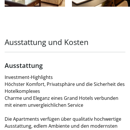
Top 6b - Apartment COBURG mit ca. 155 m² -
Bürowidmung
Alle Apartments sind mit geschmackvollen,
geräumigen Zimmern ausgestattet und bieten
Ausstattung und Kosten
großzügige Grundflächen, um Freizeit- und
Geschäftsanforderungen gerecht zu werden.
Die Wohnungseigentumseinheiten sind sowohl als
Ausstattung
SHARE DEAL als auch als ASSET DEAL verkäuflich.
Kaufpreis Gesamt-Wohnungspaket € 15 Mio.
Investment-Highlights
Einzelverkauf der Apartments € 13.900,- / m²
Höchster Komfort, Privatsphäre und die Sicherheit des
Hotelkomplexes
Charme und Eleganz eines Grand Hotels verbunden
mit einem unvergleichlichen Service
Die Apartments verfügen über qualitativ hochwertige
Ausstattung, edlem Ambiente und den modernsten