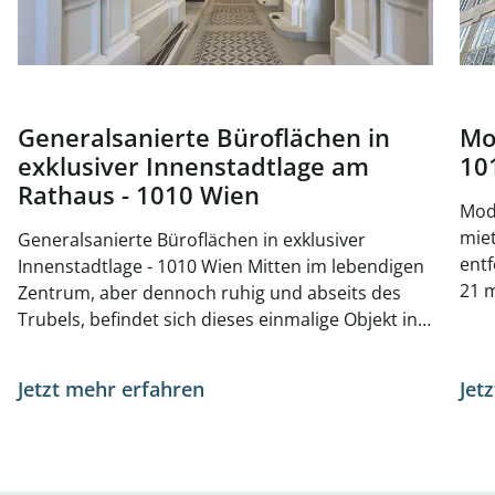
Generalsanierte Büroflächen in
Mo
exklusiver Innenstadtlage am
10
Rathaus - 1010 Wien
Mode
mieten, 
Generalsanierte Büroflächen in exklusiver
entf
Innenstadtlage - 1010 Wien Mitten im lebendigen
21 m
Zentrum, aber dennoch ruhig und abseits des
ein
Trubels, befindet sich dieses einmalige Objekt in
Küc
einer attraktiven Lage des 1. Bezirks - unweit vom
Emp
Parlament und der Universität Wien. Derzeit wird
Jetzt mehr erfahren
Jet
tage
das Jahrhundertwendehaus generalsaniert. Die
steh
Flächen stehen ab April 2026 zur Verfügung.
Verfügung. Der Sta
Verfügbare Büroflächen: Hochparterre, Top 1, ca.
auc
662 m² 1.OG Gesamt Top 2 + 3, ca. 636 m², teilbar