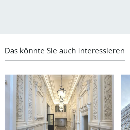
Das könnte Sie auch interessieren
Link zur Seite Generalsanierte Büroflächen in exklusiver
Link