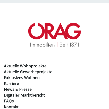
Büros mieten Salzburg
Geschäftslokale mieten Salzburg
Immobilien in Graz
Mietwohnungen Graz
Eigentumswohnungen Graz
Büros mieten Graz
Aktuelle Wohnprojekte
Geschäftslokale mieten Graz
Aktuelle Gewerbeprojekte
Exklusives Wohnen
Immobilien in Linz
Karriere
News & Presse
Eigentumswohnungen Linz
Digitaler Marktbericht
Büros mieten Linz
FAQs
Kontakt
Geschäftslokale mieten Linz