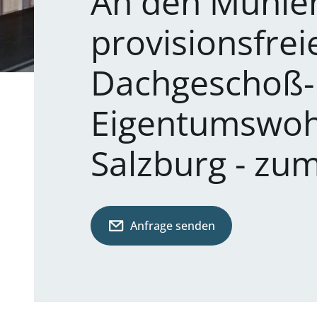
An den Mühlen
provisionsfre
Dachgeschoß-
Eigentumswoh
Salzburg - zu
Anfrage senden