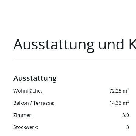
zusammen mit der Bau- und Ausstattungsbeschreibu
Der Verkauf der Wohnungen erfolgt PROVISIONSFREI f
Eigentümer.
Ausstattung und 
Ausstattung
Wohnfläche:
72,25 m²
Balkon / Terrasse:
14,33 m²
Zimmer:
3,0
Stockwerk:
3