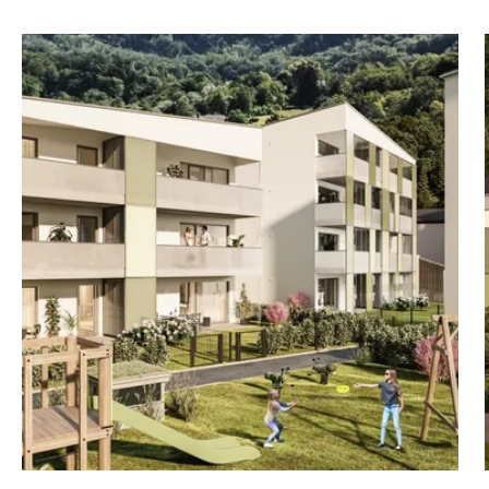
1 Dreizimmer- und 11
iefgarage mit 25 PKW-
rabteile mit integrierten
tellplätze komplettieren
gswegen verbunden und
elplatz.
igengarten oder einen
n ausgestatteten Balkon.
iesparende
bodenheizung unter
ldern für ein angenehmes
n mit elektrisch
gentumswohnungen in
rechenden Detailpläne
 auch in Papierform