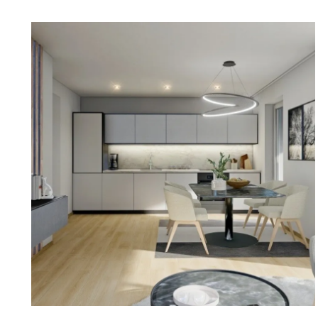
insgesamt 22 Eigentumswohnungen, welche sich in 1
Zweizimmerwohnungen aufteilen. Eine gemeinsame T
Abstellplätzen, 25 Fahrradabstellplätze sowie 11 Kelle
Fahrradabstellplätzen und zudem noch 4 PKW-Außens
das Raumangebot. Die 3 Häuser sind mit Verbindun
im Nordwesten des Grundstückes befindet sich ein Spi
Jede Wohnung verfügt entweder über einen großen E
großzügigen, teilverglasten und mit Schiebeelemente
Eine energieeffiziente Pelletsheizung und eine energ
Photovoltaikanlage sorgen zusammen mit einer Fuß
langlebigen Eichen-Parkettböden aus heimischen Wä
Raumklima. Die 3-fach isolierverglasten Fenster werde
betriebenen Raffstores beschattet.
Wir freuen uns, Ihnen diese außergewöhnlichen Ei
einem persönlichen Gespräch und anhand der entsp
näher zu bringen. Gerne senden wir Ihnen ein Exposé