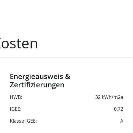
ng zu.
ür den/die künftigen
Kosten
Energieausweis &
Zertifizierungen
HWB:
32 kWh/m2a
fGEE:
0,72
Klasse fGEE:
A