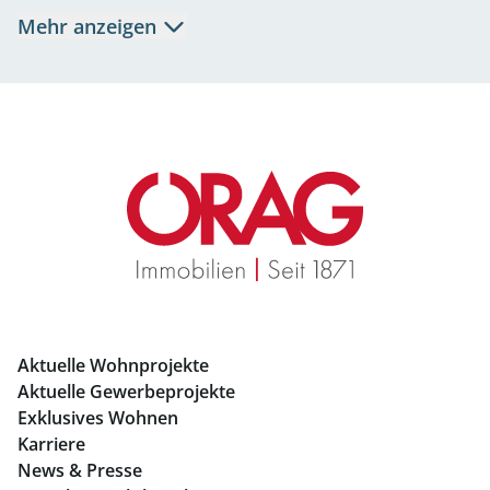
Mietwohnungen Salzburg
Mehr anzeigen
Eigentumswohnungen Salzburg
Büros mieten Salzburg
Geschäftslokale mieten Salzburg
Immobilien in Graz
Mietwohnungen Graz
Eigentumswohnungen Graz
Büros mieten Graz
Aktuelle Wohnprojekte
Geschäftslokale mieten Graz
Aktuelle Gewerbeprojekte
Exklusives Wohnen
Immobilien in Linz
Karriere
News & Presse
Eigentumswohnungen Linz