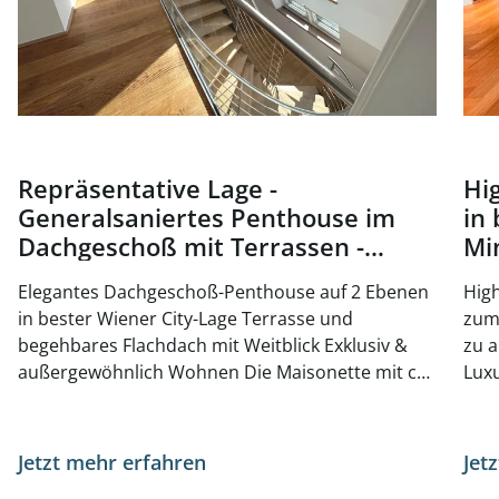
Repräsentative Lage -
Hi
Generalsaniertes Penthouse im
in 
Dachgeschoß mit Terrassen -
Mi
Nähe Oper und Karlsplatz - zu
ka
Elegantes Dachgeschoß-Penthouse auf 2 Ebenen
High
kaufen in 1010 Wien
in bester Wiener City-Lage Terrasse und
zum 
begehbares Flachdach mit Weitblick Exklusiv &
zu a
außergewöhnlich Wohnen Die Maisonette mit ca.
Luxu
223 m² Wohnfläche sowie die beiden Terrassen
Wohnun
wurden 2026 generalsaniert und präsentieren
LIFE Durchgesteckte Wohnung mit perfekt
sich mit höchstem Wohnkomfort. Ebene 1 -
Raum
Jetzt mehr erfahren
Jet
Vorraum - Gäste-WC - Wohnbereich -
stylisch