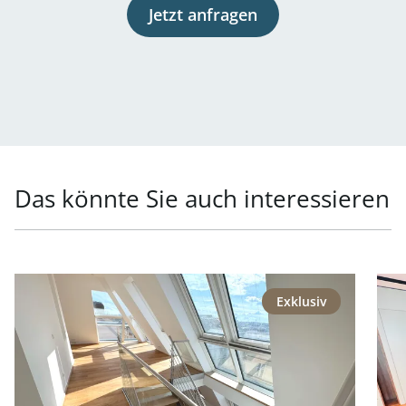
Jetzt anfragen
Das könnte Sie auch interessieren
Link zur Seite Repräsentative Lage - Generalsaniertes P
Link
Exklusiv