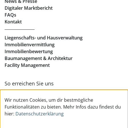
News & Presse
Eigentumswohnungen Linz
Digitaler Marktbericht
Büros mieten Linz
FAQs
Kontakt
Geschäftslokale mieten Linz
Liegenschafts- und Hausverwaltung
Immobilienvermittlung
Immobilienbewertung
Baumanagement & Architektur
Facility Management
So erreichen Sie uns
Zur Kontakt- & Teamübersicht
Wir nutzen Cookies, um dir bestmögliche
Funktionalitäten zu bieten. Mehr Infos dazu findest du
hier:
Datenschutzerklärung