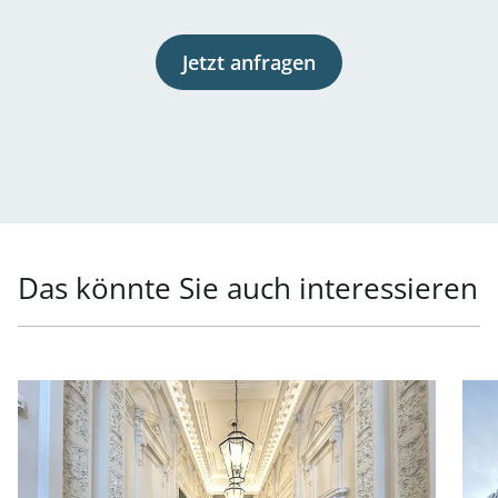
Jetzt anfragen
Das könnte Sie auch interessieren
Link zur Seite Generalsanierte Büroflächen in exklusiver
Link