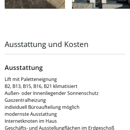
Werbefläche - Fassade zur B17
ab 6 x 4 m², ab € 3.500,00 p.a.
Betriebskostenakonto/netto/m²/Monat: dzt. ca. € 2,10
inkl. Heizung und Wasser
Ausstattung und Kosten
Ausstattung
Lift mit Paletteneignung
B2, B13, B15, B16, B21 klimatisiert
Außen- oder Innenliegender Sonnenschutz
Gaszentralheizung
individuell Büroaufteilung möglich
modernste Ausstattung
Internetknoten im Haus
Geschäfts- und Ausstellungflächen im Erdgeschoß