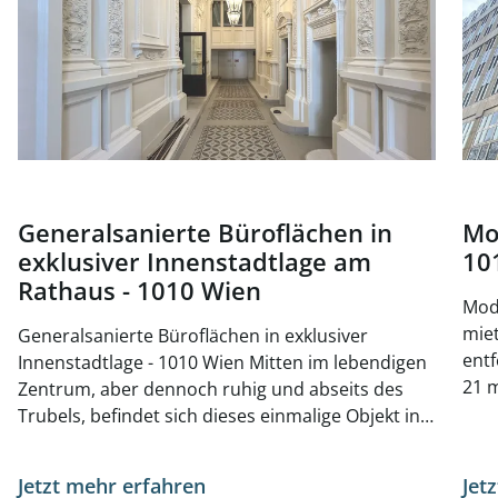
Generalsanierte Büroflächen in
Mo
exklusiver Innenstadtlage am
10
Rathaus - 1010 Wien
Mode
mieten, 
Generalsanierte Büroflächen in exklusiver
entf
Innenstadtlage - 1010 Wien Mitten im lebendigen
21 m
Zentrum, aber dennoch ruhig und abseits des
ein
Trubels, befindet sich dieses einmalige Objekt in
Küc
einer attraktiven Lage des 1. Bezirks - unweit vom
Emp
Parlament und der Universität Wien. Derzeit wird
Jetzt mehr erfahren
Jet
tage
das Jahrhundertwendehaus generalsaniert. Die