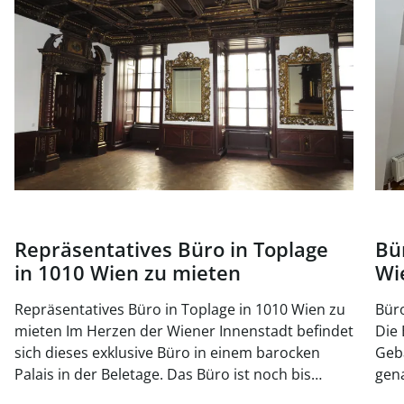
Repräsentatives Büro in Toplage
Bü
in 1010 Wien zu mieten
Wi
Repräsentatives Büro in Toplage in 1010 Wien zu
Büro
mieten Im Herzen der Wiener Innenstadt befindet
Die 
sich dieses exklusive Büro in einem barocken
Geb
Palais in der Beletage. Das Büro ist noch bis
gena
November 2025 vermietet, kann jedoch jederzeit
bege