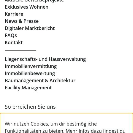
Exklusives Wohnen
Immobilien in Linz
Karriere
News & Presse
Eigentumswohnungen Linz
Digitaler Marktbericht
Büros mieten Linz
FAQs
Kontakt
Geschäftslokale mieten Linz
Liegenschafts- und Hausverwaltung
Immobilienvermittlung
Immobilienbewertung
Baumanagement & Architektur
Facility Management
So erreichen Sie uns
Zur Kontakt- & Teamübersicht
Wir nutzen Cookies, um dir bestmögliche
Funktionalitäten zu bieten. Mehr Infos dazu findest du