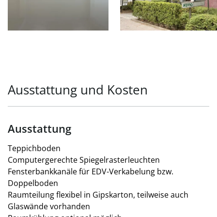
Stellplatz (keiner mehr frei - Möglichkeit in der
Laxenburgerstr. 228 oder in der
Jochen-Rindt-Straße 1) im Freien/netto/Monat: € 100,00
Ausstattung und Kosten
Ausstattung
Teppichboden
Computergerechte Spiegelrasterleuchten
Fensterbankkanäle für EDV-Verkabelung bzw.
Doppelboden
Raumteilung flexibel in Gipskarton, teilweise auch
Glaswände vorhanden