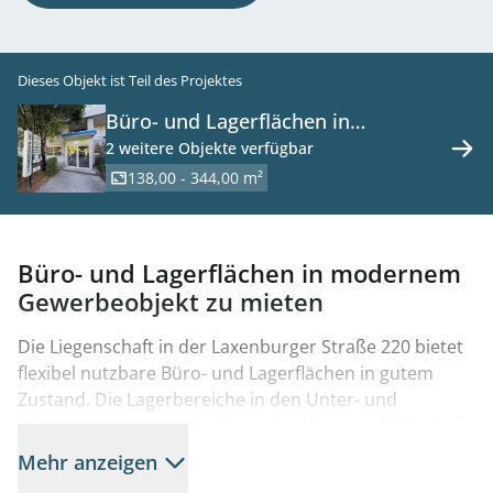
Dieses Objekt ist Teil des Projektes
Büro- und Lagerflächen in
modernem Gewerbeobjekt zu
2 weitere Objekte verfügbar
mieten, 1230 Wien
138,00 - 344,00 m²
Büro- und Lagerflächen in modernem
Gewerbeobjekt zu mieten
Die Liegenschaft in der Laxenburger Straße 220 bietet
flexibel nutzbare Büro- und Lagerflächen in gutem
Zustand. Die Lagerbereiche in den Unter- und
Obergeschossen sind auf eine Traglast von 500 kg/m²
ausgelegt und eignen sich damit für unterschiedliche
Mehr anzeigen
Lager- und Produktionsnutzungen. Die Büroflächen