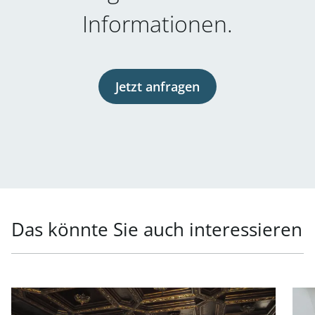
Informationen.
Jetzt anfragen
Das könnte Sie auch interessieren
Link zur Seite Repräsentatives Büro in Toplage in 1010 W
Link