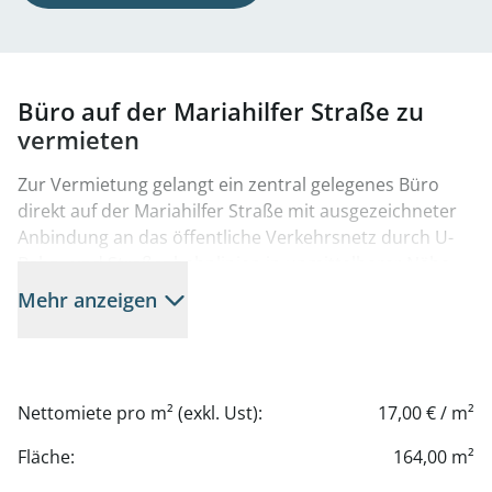
Büro auf der Mariahilfer Straße zu
vermieten
Zur Vermietung gelangt ein zentral gelegenes Büro
direkt auf der Mariahilfer Straße mit ausgezeichneter
Anbindung an das öffentliche Verkehrsnetz durch U-
Bahn- und Straßenbahnlinien in unmittelbarer Nähe.
Mehr anzeigen
Der Standort auf Wiens längster und bekanntester
Einkaufsstraße bietet eine hervorragende Infrastruktur
mit zahlreichen Einkaufsmöglichkeiten, Restaurants
und Cafés, die eine hohe Aufenthaltsqualität im
Nettomiete pro m² (exkl. Ust):
17,00 € / m²
Arbeitsalltag gewährleisten.
Fläche:
164,00 m²
Das Büro befindet sich in einem gepflegten Gebäude