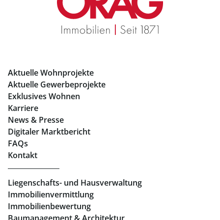
Mietwohnungen Graz
Eigentumswohnungen Graz
Büros mieten Graz
Aktuelle Wohnprojekte
Geschäftslokale mieten Graz
Aktuelle Gewerbeprojekte
Exklusives Wohnen
Immobilien in Linz
Karriere
News & Presse
Eigentumswohnungen Linz
Digitaler Marktbericht
Büros mieten Linz
FAQs
Kontakt
Geschäftslokale mieten Linz
Liegenschafts- und Hausverwaltung
Immobilienvermittlung
Immobilienbewertung
Baumanagement & Architektur