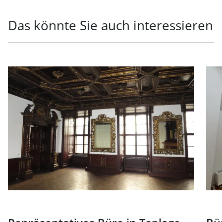
Das könnte Sie auch interessieren
Link zur Seite Repräsentatives Büro in Toplage in 1010 W
Link