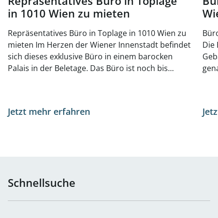
Repräsentatives Büro in Toplage
Bü
in 1010 Wien zu mieten
Wi
Repräsentatives Büro in Toplage in 1010 Wien zu
Büro
mieten Im Herzen der Wiener Innenstadt befindet
Die 
sich dieses exklusive Büro in einem barocken
Geb
Palais in der Beletage. Das Büro ist noch bis
gena
November 2025 vermietet, kann jedoch jederzeit
bege
besichtigt werden. Auf der gleichen Etage gibt es
Anbi
zusätzlich noch eine kleinere Büroeinheit mit ca.
sond
Jetzt mehr erfahren
Jet
141 m², welche zusätzlich angemietet werden
Rest
kann. Das Haus stammt aus der Barockzeit und
Einr
steht unter Denkmalschutz. Die
bes
Repräsentationsräume wurden durch den
die
Architekten Ludwig und Hugo Ernst Wächtler in
Die
der zweiten Hälfte des 19. Jahrhunderts völlig neu
Par
Schnellsuche
gestaltet. Sie weisen schöne Kamine,
einla
Parkettböden und späthistorische
Fläc
Holzvertäfelungen in altdeutschen Formen auf.
148 