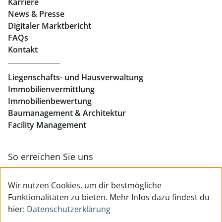
Karriere
News & Presse
Eigentumswohnungen Linz
Digitaler Marktbericht
Büros mieten Linz
FAQs
Kontakt
Geschäftslokale mieten Linz
Liegenschafts- und Hausverwaltung
Immobilienvermittlung
Immobilienbewertung
Baumanagement & Architektur
Facility Management
So erreichen Sie uns
Zur Kontakt- & Teamübersicht
Wir nutzen Cookies, um dir bestmögliche
Funktionalitäten zu bieten. Mehr Infos dazu findest du
hier:
Datenschutzerklärung