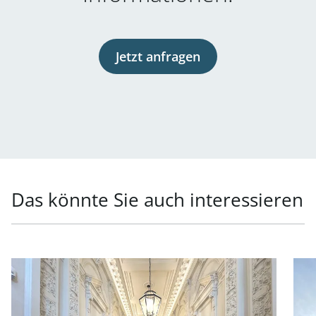
Jetzt anfragen
Das könnte Sie auch interessieren
Link zur Seite Generalsanierte Büroflächen in exklusiver
Link