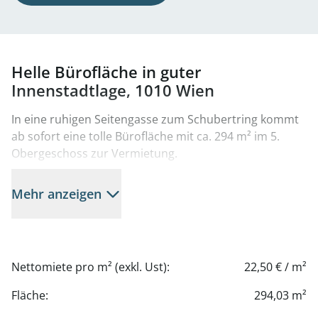
Helle Bürofläche in guter
Innenstadtlage, 1010 Wien
In eine ruhigen Seitengasse zum Schubertring kommt
ab sofort eine tolle Bürofläche mit ca. 294 m² im 5.
Obergeschoss zur Vermietung.
Das wunderschöne Altbauhaus besticht durch seinen
Mehr anzeigen
äußerst gepflegten Zustand sowie charmante, stilvolle
Altbaudetails. Eine allgemein nutzbare Dachterrasse
bietet zudem einen beeindruckenden Ausblick über
Wien und rundet das attraktive Gesamtbild der
Nettomiete pro m² (exkl. Ust):
22,50 € / m²
Liegenschaft ab.
Fläche:
294,03 m²
Die Bürofläche verfügt über Klimatisierung,