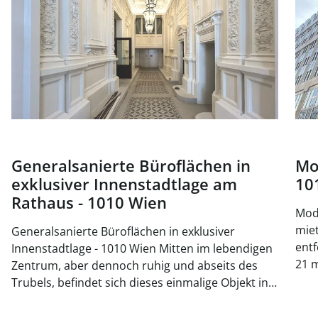
Generalsanierte Büroflächen in
Mo
exklusiver Innenstadtlage am
10
Rathaus - 1010 Wien
Mode
mieten, 
Generalsanierte Büroflächen in exklusiver
entf
Innenstadtlage - 1010 Wien Mitten im lebendigen
21 m
Zentrum, aber dennoch ruhig und abseits des
ein
Trubels, befindet sich dieses einmalige Objekt in
Küc
einer attraktiven Lage des 1. Bezirks - unweit vom
Emp
Parlament und der Universität Wien. Derzeit wird