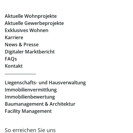
Büros mieten Graz
Aktuelle Wohnprojekte
Geschäftslokale mieten Graz
Aktuelle Gewerbeprojekte
Exklusives Wohnen
Immobilien in Linz
Karriere
News & Presse
Eigentumswohnungen Linz
Digitaler Marktbericht
Büros mieten Linz
FAQs
Kontakt
Geschäftslokale mieten Linz
Liegenschafts- und Hausverwaltung
Immobilienvermittlung
Immobilienbewertung
Baumanagement & Architektur
Facility Management
So erreichen Sie uns