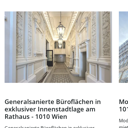
Link zur Seite Generalsanierte Büroflächen in exklusiver
Link
Generalsanierte Büroflächen in
Mo
exklusiver Innenstadtlage am
10
Rathaus - 1010 Wien
Mode
mieten, 
Generalsanierte Büroflächen in exklusiver