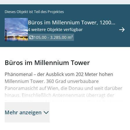
Dieses Objekt ist Teil des Projektes
Büros im Millennium Tower, 1200
Wien zu mieten
4 weitere Objekte verfügbar
105,00 - 3.285,00 m²
Büros im Millennium Tower
Phänomenal – der Ausblick vom 202 Meter hohen
Millennium Tower. 360 Grad unverbaubare
Panoramasicht auf Wien, die Donau und weit darüber
hinaus. Einschließlich Antennenmast überragt der
Tower der Wiener Architektengruppe Peichl, Podrecca
und Weber den Stephansdom um 65 Meter. Ein
Mehr anzeigen
unverwechselbarer Bestandteil der Wiener Skyline,
Wahrzeichen Wiens und Infrastrukturzentrum für den