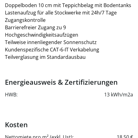
Doppelboden 10 cm mit Teppichbelag mit Bodentanks
Betriebskostenakonto/netto/m²/Monat: dzt. ca. € 5,50
Lastenaufzug für alle Stockwerke mit 24h/7 Tage
inkl. Heizung, Kühlung & Lüftung
Zugangskontrolle
Barrierefreier Zugang zu 9
Hochgeschwindigkeitsaufzügen
Teilweise innenliegender Sonnenschutz
Kundenspezifische CAT-6-IT Verkabelung
Teilverglasung im Standardausbau
Energieausweis & Zertifizierungen
HWB:
13 kWh/m2a
Kosten
Nettomiete pro m² (exkl. Ust):
18,50 €