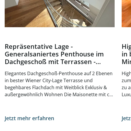
Repräsentative Lage -
Hi
Generalsaniertes Penthouse im
in 
Dachgeschoß mit Terrassen -
Mi
Nähe Oper und Karlsplatz - zu
ka
Elegantes Dachgeschoß-Penthouse auf 2 Ebenen
High
kaufen in 1010 Wien
in bester Wiener City-Lage Terrasse und
zum 
begehbares Flachdach mit Weitblick Exklusiv &
zu a
außergewöhnlich Wohnen Die Maisonette mit ca.
Luxu
223 m² Wohnfläche sowie die beiden Terrassen
Wohnun
wurden 2026 generalsaniert und präsentieren
LIFE Durchgesteckte Wohnung mit perfekt
sich mit höchstem Wohnkomfort. Ebene 1 -
Raum
Jetzt mehr erfahren
Jet
Vorraum - Gäste-WC - Wohnbereich -
stylisch
Schlafzimmer mit anschließendem Schrankraum
und Be