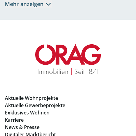
Mehr anzeigen
Eigentumswohnungen Salzburg
Büros mieten Salzburg
Geschäftslokale mieten Salzburg
Immobilien in Graz
Mietwohnungen Graz
Eigentumswohnungen Graz
Büros mieten Graz
Aktuelle Wohnprojekte
Geschäftslokale mieten Graz
Aktuelle Gewerbeprojekte
Exklusives Wohnen
Immobilien in Linz
Karriere
News & Presse
Eigentumswohnungen Linz
Digitaler Marktbericht