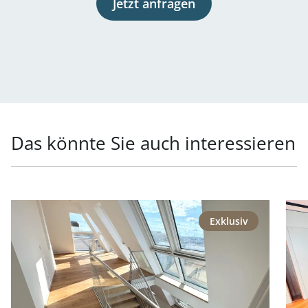
Jetzt anfragen
Das könnte Sie auch interessieren
Link zur Seite Repräsentative Lage - Generalsaniertes P
Link
Exklusiv