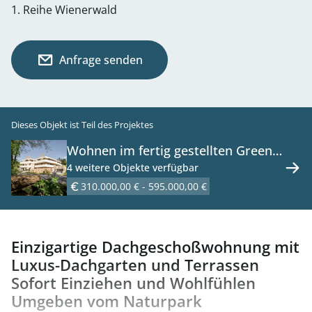
1. Reihe Wienerwald
Anfrage senden
Dieses Objekt ist Teil des Projektes
Wohnen im fertig gestellten Green
Living Projekt mit Luft-Wärme-
4 weitere Objekte verfügbar
Pumpe - zu kaufen in 2391
310.000,00 € - 595.000,00 €
Kaltenleutgeben
Einzigartige Dachgeschoßwohnung mit
Luxus-Dachgarten und Terrassen
Sofort Einziehen und Wohlfühlen
Umgeben vom Naturpark