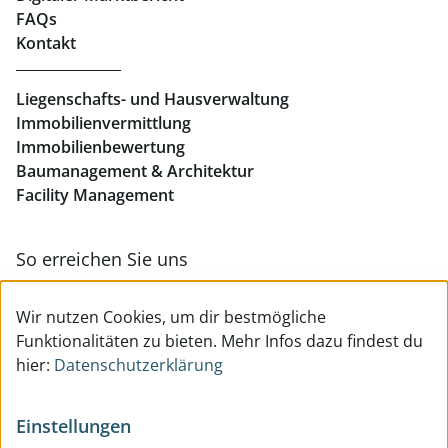
Büros mieten Linz
FAQs
Kontakt
Geschäftslokale mieten Linz
Liegenschafts- und Hausverwaltung
Immobilienvermittlung
Immobilienbewertung
Baumanagement & Architektur
Facility Management
So erreichen Sie uns
Zur Kontakt- & Teamübersicht
Wir nutzen Cookies, um dir bestmögliche
Funktionalitäten zu bieten. Mehr Infos dazu findest du
hier:
Datenschutzerklärung
Einstellungen