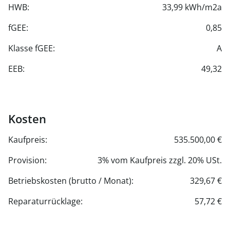
- Sprossenheizkörper im Bad
HWB:
33,99 kWh/m2a
- Waschmaschinen- und Trockneranschluss in den
fGEE:
0,85
Abstellräumen
- Strom- und Wasseranschlüsse im privaten
Klasse fGEE:
A
Außenbereich
- Sicherheitseingangstüre RC3
EEB:
49,32
Projektdetails
- Internet-Breitbandanschluss von Magenta
- Kinderspielplatz und Begegnungszone im begrünten
Kosten
Außenbereich
Kaufpreis:
535.500,00 €
- Fahrradabstellplätze
- Kinderwagenabstellraum
Provision:
3% vom Kaufpreis zzgl. 20% USt.
- Einlagerungsraum im Keller
Betriebskosten (brutto / Monat):
329,67 €
Die monatlichen Nebenkosten setzen sich derzeit
Reparaturrücklage:
57,72 €
zusammen aus:
- Betriebskosten € 299,7 + 10 % USt.
- Rücklage € 57,72