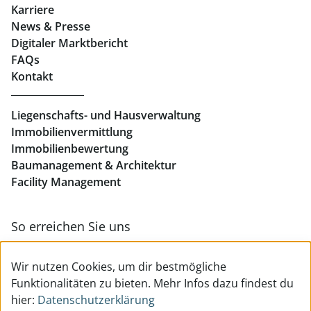
Karriere
News & Presse
Eigentumswohnungen Linz
Digitaler Marktbericht
Büros mieten Linz
FAQs
Kontakt
Geschäftslokale mieten Linz
Liegenschafts- und Hausverwaltung
Immobilienvermittlung
Immobilienbewertung
Baumanagement & Architektur
Facility Management
So erreichen Sie uns
Zur Kontakt- & Teamübersicht
Wir nutzen Cookies, um dir bestmögliche
Funktionalitäten zu bieten. Mehr Infos dazu findest du
hier:
Datenschutzerklärung