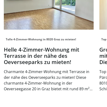
Tolle 4-Zimmer-Wohnung in 8020 Graz zu mieten!
Top
Helle 4-Zimmer-Wohnung mit
Gr
Terrasse in der nähe des
mi
Oeverseeparks zu mieten!
Di
Charmante 4-Zimmer-Wohnung mit Terrasse in
Top 
der nähe des Oeverseeparks zu mieten! Diese
Pär
charmante 4-Zimmer-Wohnung in der
8010 Graz In zentra
Oeverseegasse 20 in Graz bietet mit rund 89 m²
Schi
Wohnfläche ein modernes und komfortables
ges
Zuhause. Der durchdachte Grundriss umfasst
ein
einen einladenden Vorraum, drei Schlafzimmer
biet