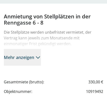
Anmietung von Stellplätzen in der
Renngasse 6 - 8
Die Stellplätze werden unbefristet vermietet, der
Vertrag kann jeweils zum Monatsende mit
einmonatiger Frist gekündigt werden.
Die Gesamtmiete beläuft sich auf dzt. € 360,00
Mehr anzeigen
inklusive BK und USt.
Die Mietvertrags-Errichtungsgebühr beträgt einmalig €
149,00 brutto.
Gesamtmiete (brutto):
330,00 €
Bei Interesse kontaktieren Sie bitte die
Objektnummer:
10919492
Liegenschaftsverwaltung unter Tel. 01-534 73-224.