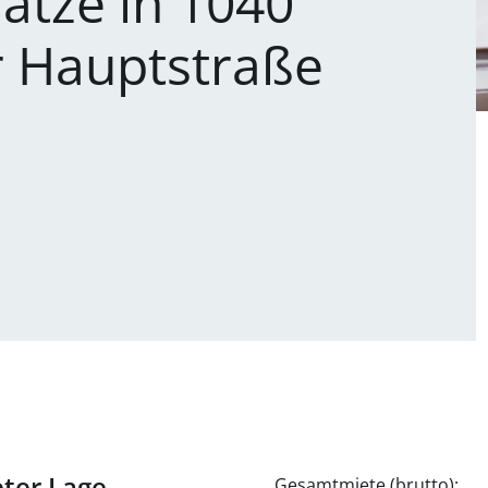
ätze in 1040
r Hauptstraße
ter Lage -
Gesamtmiete (brutto):