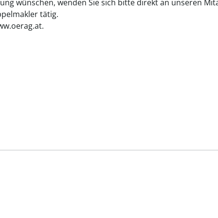
ung wünschen, wenden Sie sich bitte direkt an unseren Mita
elmakler tätig.
ww.oerag.at.