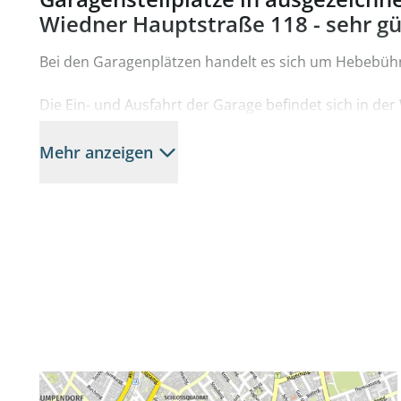
Wiedner Hauptstraße 118 - sehr gü
Bei den Garagenplätzen handelt es sich um Hebebüh
Die Ein- und Ausfahrt der Garage befindet sich in de
Garagenplätze können unbefristet angemietet werde
kündbar.
Mehr anzeigen
Die Mietvertrags-Errichtungsgebühr beträgt einmalig 
Bei Interesse wenden Sie sich bitte an ÖRAG Liegensch
01 - 534 73 - 419.