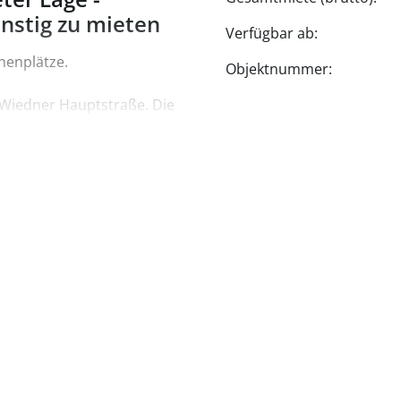
nstig zu mieten
Verfügbar ab:
nenplätze.
Objektnummer:
r Wiedner Hauptstraße. Die
n und sind monatlich
€ 149,00 brutto.
aftsverwaltung, Tel. Nr.