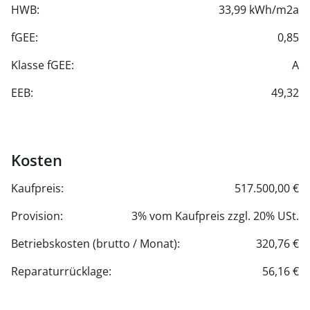
- Internet-Breitbandanschluss von Magenta
HWB:
33,99 kWh/m2a
- Kinderspielplatz und Begegnungszone im begrünten
Außenbereich
fGEE:
0,85
- Fahrradabstellplätze
Klasse fGEE:
A
- Kinderwagenabstellraum
- Einlagerungsraum im Keller
EEB:
49,32
Kosten
Kaufpreis:
517.500,00 €
Provision:
3% vom Kaufpreis zzgl. 20% USt.
Betriebskosten (brutto / Monat):
320,76 €
Reparaturrücklage:
56,16 €