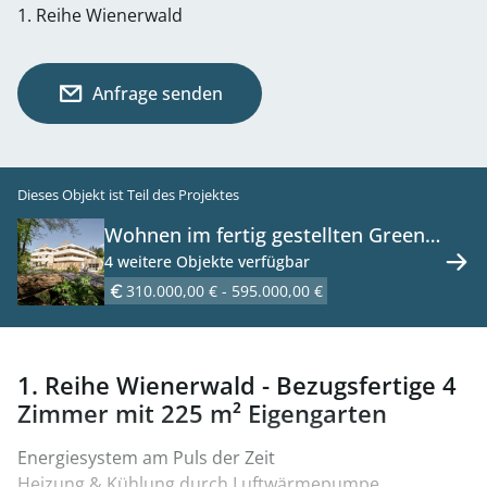
1. Reihe Wienerwald
Anfrage senden
Dieses Objekt ist Teil des Projektes
Wohnen im fertig gestellten Green
Living Projekt mit Luft-Wärme-
4 weitere Objekte verfügbar
Pumpe - zu kaufen in 2391
310.000,00 € - 595.000,00 €
Kaltenleutgeben
1. Reihe Wienerwald - Bezugsfertige 4
Zimmer mit 225 m² Eigengarten
Energiesystem am Puls der Zeit
Heizung & Kühlung durch Luftwärmepumpe