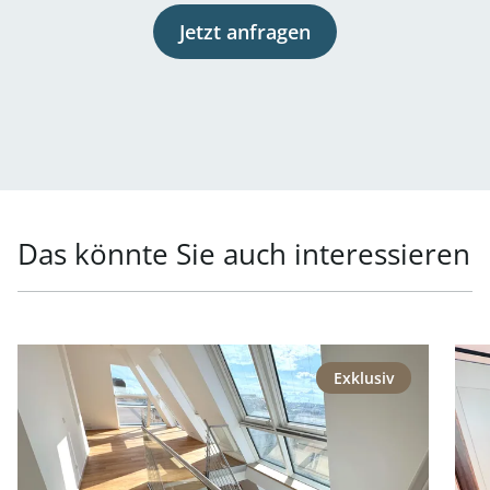
Jetzt anfragen
Das könnte Sie auch interessieren
Link zur Seite Repräsentative Lage - Generalsaniertes P
Link
Exklusiv