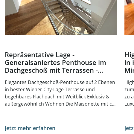
Repräsentative Lage -
Hi
Generalsaniertes Penthouse im
in 
Dachgeschoß mit Terrassen -
Mi
Nähe Oper und Karlsplatz - zu
ka
Elegantes Dachgeschoß-Penthouse auf 2 Ebenen
High
kaufen in 1010 Wien
in bester Wiener City-Lage Terrasse und
zum 
begehbares Flachdach mit Weitblick Exklusiv &
zu a
außergewöhnlich Wohnen Die Maisonette mit ca.
Luxu
223 m² Wohnfläche sowie die beiden Terrassen
Wohnun
wurden 2026 generalsaniert und präsentieren
LIFE Durchgesteckte Wohnung mit perfekt
sich mit höchstem Wohnkomfort. Ebene 1 -
Raum
Jetzt mehr erfahren
Jet
Vorraum - Gäste-WC - Wohnbereich -
stylisch