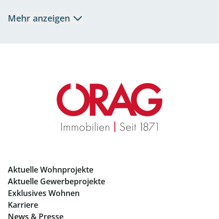
Mietwohnungen Salzburg
Mehr anzeigen
Eigentumswohnungen Salzburg
Büros mieten Salzburg
Geschäftslokale mieten Salzburg
Immobilien in Graz
Mietwohnungen Graz
Eigentumswohnungen Graz
Büros mieten Graz
Aktuelle Wohnprojekte
Geschäftslokale mieten Graz
Aktuelle Gewerbeprojekte
Exklusives Wohnen
Immobilien in Linz
Karriere
News & Presse
Eigentumswohnungen Linz