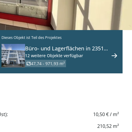
Dieses Objekt ist Teil des Projektes
Büro- und Lagerflächen in 2351
Wiener Neudorf zu mieten
12 weitere Objekte verfügbar
47,74 - 971,93 m²
st):
10,50 € / m²
210,52 m²