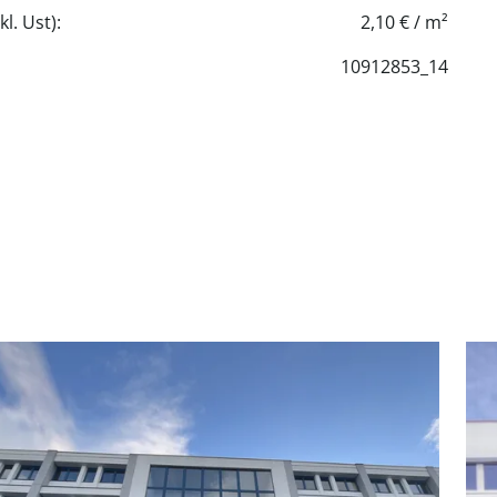
l. Ust):
2,10 € / m²
10912853_14