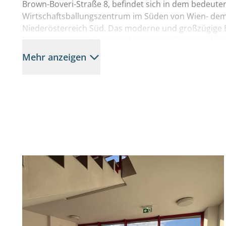
Brown-Boveri-Straße 8, befindet sich in dem bedeut
Wirtschaftsballungszentrum im Süden von Wien- dem
Niederösterreich Süd. Das moderne und großzügige B
Triester Straße hat eine weiß-orange Außenfassade di
und eignet sich hervorragend als Geschäftssitz für Fir
Mehr anzeigen
Lösungen benötigen. Sowohl die Lager- als auch die
individuellen Anforderungen der zukünftigen Mieter 
Nachbargebäude stehen für die Mitarbeiter eine hause
Fitnesscenter mit Sauna, Dampfbad und Solarium zur
Verfügbare Büroflächen B17-2:
Stiege 1
2.OG, Top B9, ca. 212 m²
2.OG, Top B10, ca. 55 m²
2.OG, Top B11, ca. 56 m²
3.OG, Top B15, ca. 48 m² - verfügbar ab 09.2026
Nettomiete/m²/Monat: € 10,50
Betriebskostenakonto/netto/m²/Monat: dzt. ca. € 2,1