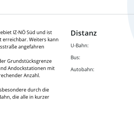
Distanz
ebiet IZ-NÖ Süd und ist
t erreichbar. Weiters kann
U-Bahn:
esstraße angefahren
Bus:
g der Grundstücksgrenze
und Andockstationen mit
Autobahn:
rechender Anzahl.
insbesondere durch die
hn, die alle in kurzer