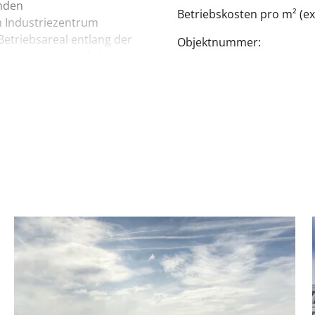
enden
Betriebskosten pro m² (exk
 Industriezentrum
etriebsareal entlang der
Objektnummer:
e von weitem sichtbar ist
men, die individuelle
 Büroflächen werden den
angepasst. Im
igene Cafeteria, ein
 Verfügung.
0 inkl. Heizung und Wasser