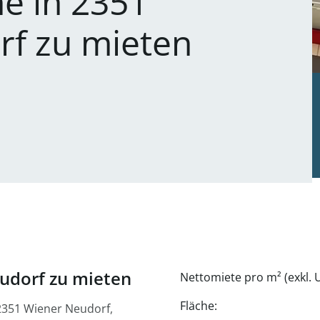
he in 2351
f zu mieten
eudorf zu mieten
Nettomiete pro m² (exkl. U
Fläche:
 2351 Wiener Neudorf,