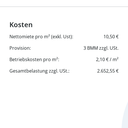
 € 7,50
t: € 6,20
ete/m²/Monat: € 7,70
t: € 7,70
Kosten
- € 2,10 inkl. Heizung und
Nettomiete pro m² (exkl. Ust):
10,50 €
Provision:
3 BMM zzgl. USt.
Betriebskosten pro m²:
2,10 € / m²
Gesamtbelastung zzgl. USt.:
2.652,55 €
4/B + LHB1+WCA und