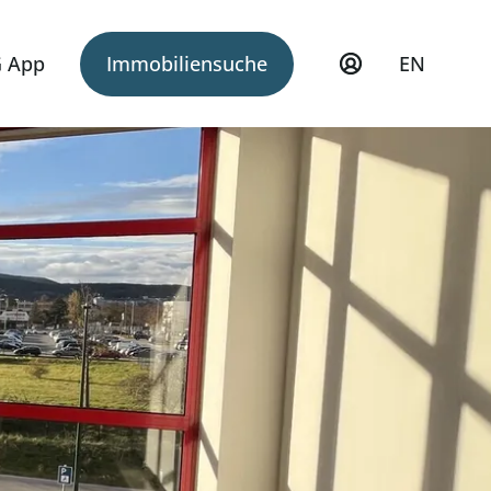
 App
Immobiliensuche
EN