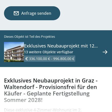
Anfrage senden
Dieses Objekt ist Teil des Projektes
Exklusives Neubauprojekt mit 12
Wohneinheiten & 4 Reihenhäuser -
13 weitere Objekte verfügbar
in Graz - Waltendorf - zu kaufen
336.100,00 € - 996.800,00 €
Exklusives Neubauprojekt in Graz -
Waltendorf - Provisionsfrei für den
Käufer - Geplante Fertigstellung
Sommer 2028!
Diese exklusive 4-Zimmer-Wohnung im 2.