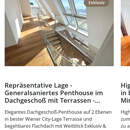
Exklusiv
Repräsentative Lage -
Hi
Generalsaniertes Penthouse im
in 
Dachgeschoß mit Terrassen -
Mi
Nähe Oper und Karlsplatz - zu
ka
Elegantes Dachgeschoß-Penthouse auf 2 Ebenen
High
kaufen in 1010 Wien
in bester Wiener City-Lage Terrasse und
zum 
begehbares Flachdach mit Weitblick Exklusiv &
zu a