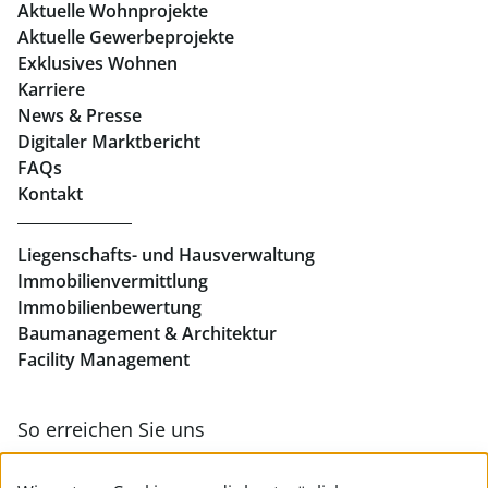
Aktuelle Wohnprojekte
Geschäftslokale mieten Graz
Aktuelle Gewerbeprojekte
Exklusives Wohnen
Immobilien in Linz
Karriere
News & Presse
Eigentumswohnungen Linz
Digitaler Marktbericht
Büros mieten Linz
FAQs
Kontakt
Geschäftslokale mieten Linz
Liegenschafts- und Hausverwaltung
Immobilienvermittlung
Immobilienbewertung
Baumanagement & Architektur
Facility Management
So erreichen Sie uns
Zur Kontakt- & Teamübersicht