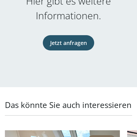
Hier gibt es weitere
Informationen.
Jetzt anfragen
Das könnte Sie auch interessieren
Link zur Seite Repräsentative Lage - Generalsaniertes P
Link