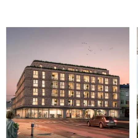
ng hochwertiger
iekonzept
 Obergeschossen
lgemeinflächen
efgarage zu erwerben;
USt..
e.
ur
ige Böden