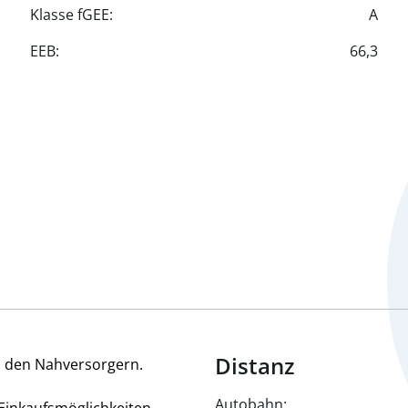
Klasse fGEE:
A
EEB:
66,3
Distanz
u den Nahversorgern.
Autobahn: