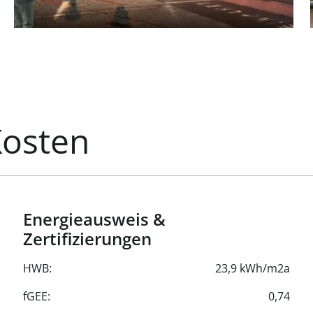
mes Raumklima
Kosten
Energieausweis &
Zertifizierungen
HWB:
23,9 kWh/m2a
fGEE:
0,74