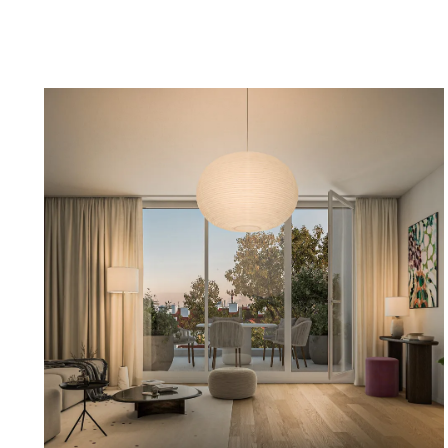
architektonische Planung sowie durch die Verwendu
Materialien aus.
Nachhaltiges, zukunftssicheres und effizientes Energ
- Luftwärmepumpe und Fernwärme
- Fußbodenheizung im Erdgeschoß
- Heizung/Kühlung mittels Bauteilaktivierung in den
- Elektrische Fußbodenheizung in den Bädern
- Photovoltaikanlage für die Stromversorgung der Al
Es besteht die Möglichkeit, einen Stellplatz in der Ti
Kaufpreis für Eigennutzer € 23.587,50 zuzüglich 20 % 
Sie sind interessiert - senden Sie uns bitte eine Anfrag
Projekt aus massivem Stahlbeton mit klarer Architekt
- Hochwertige Ausstattung & Materialien wie langleb
- Nachhaltiges Energiekonzept