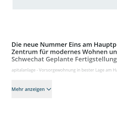
Die neue Nummer Eins am Hauptpl
Zentrum für modernes Wohnen und
Schwechat Geplante Fertigstellung
apitalanlage - Vorsorgewohnung in bester Lage am H
Attraktive Wohneinheiten für Anleger!
Mehr anzeigen
Wohnung Top 8 im 1. Obergeschoß
Kaufpreis netto € 194.000 zuzüglich 20 % USt.
Die Wohnbereiche zeichnen sich durch innovative und