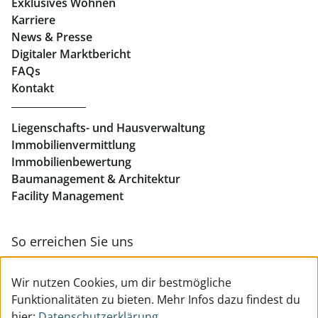
Exklusives Wohnen
Immobilien in Linz
Karriere
News & Presse
Eigentumswohnungen Linz
Digitaler Marktbericht
Büros mieten Linz
FAQs
Kontakt
Geschäftslokale mieten Linz
Liegenschafts- und Hausverwaltung
Immobilienvermittlung
Immobilienbewertung
Baumanagement & Architektur
Facility Management
So erreichen Sie uns
Zur Kontakt- & Teamübersicht
Wir nutzen Cookies, um dir bestmögliche
Funktionalitäten zu bieten. Mehr Infos dazu findest du
hier:
Datenschutzerklärung