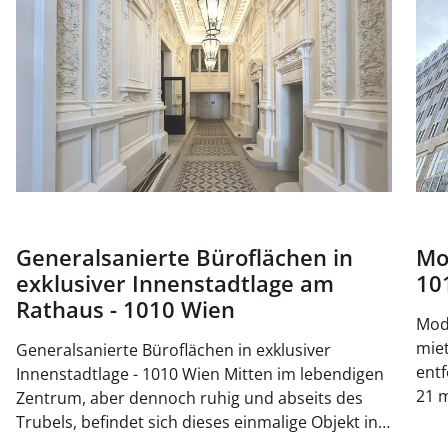
Generalsanierte Büroflächen in
Mo
exklusiver Innenstadtlage am
10
Rathaus - 1010 Wien
Mode
mieten, 
Generalsanierte Büroflächen in exklusiver
entf
Innenstadtlage - 1010 Wien Mitten im lebendigen
21 m
Zentrum, aber dennoch ruhig und abseits des
ein
Trubels, befindet sich dieses einmalige Objekt in
Küc
einer attraktiven Lage des 1. Bezirks - unweit vom