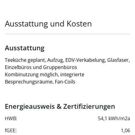
Miete netto/m²/Monat € 12/m²
Betriebskosten netto/m²/Monat € 5,30/m²
Ausstattung und Kosten
Heizkosten netto/m²/Monat € 1,66/m²
Gesamtbelastung brutto/Monat € 5.365,94
Ausstattung
Teeküche geplant, Aufzug, EDV-Verkabelung, Glasfaser,
Einzelbüros und Gruppenbüros
Kombinutzung möglich, integrierte
Besprechungsräume, Fan-Coils
Energieausweis & Zertifizierungen
HWB:
54,1 kWh/m2a
fGEE:
1,06