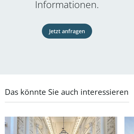
Informationen.
Jetzt anfragen
Das könnte Sie auch interessieren
Link zur Seite Generalsanierte Büroflächen in exklusiver
Link