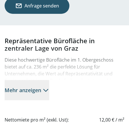
Anfrage senden
Repräsentative Bürofläche in
zentraler Lage von Graz
Diese hochwertige Bürofläche im 1. Obergeschoss
bietet auf ca. 236 m² die perfekte Lösung für
Unternehmen, die Wert auf Repräsentativität und
Funktionalität legen. Die Aufteilung bietet sowohl
Einzelbüros als auch Raum für Teamarbeit in
Mehr anzeigen
großzügigen Mehrpersonenbüros.
Ein besonderes Plus sind die integrierten
Besprechungsräume, die Ihnen den idealen Rahmen
Nettomiete pro m² (exkl. Ust):
12,00 € / m²
für interne Meetings, Kundengespräche oder