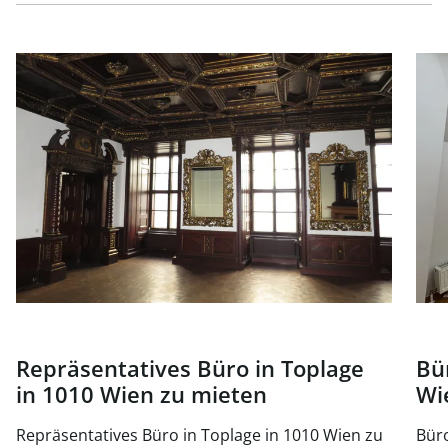
Link zur Seite Repräsentatives Büro in Toplage in 1010 W
Link
Repräsentatives Büro in Toplage
Bü
in 1010 Wien zu mieten
Wi
Repräsentatives Büro in Toplage in 1010 Wien zu
Büro