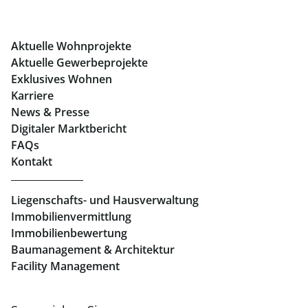
Büros mieten Graz
Aktuelle Wohnprojekte
Geschäftslokale mieten Graz
Aktuelle Gewerbeprojekte
Exklusives Wohnen
Immobilien in Linz
Karriere
News & Presse
Eigentumswohnungen Linz
Digitaler Marktbericht
Büros mieten Linz
FAQs
Kontakt
Geschäftslokale mieten Linz
Liegenschafts- und Hausverwaltung
Immobilienvermittlung
Immobilienbewertung
Baumanagement & Architektur
Facility Management