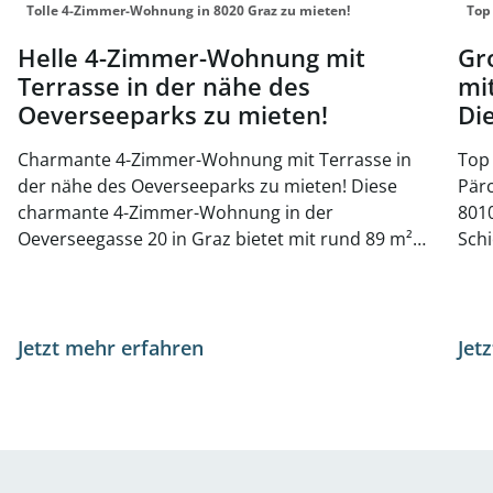
Tolle 4-Zimmer-Wohnung in 8020 Graz zu mieten!
Top
Helle 4-Zimmer-Wohnung mit
Gr
Terrasse in der nähe des
mi
Oeverseeparks zu mieten!
Di
Charmante 4-Zimmer-Wohnung mit Terrasse in
Top 
der nähe des Oeverseeparks zu mieten! Diese
Pär
charmante 4-Zimmer-Wohnung in der
8010 Graz In zentra
Oeverseegasse 20 in Graz bietet mit rund 89 m²
Schi
Wohnfläche ein modernes und komfortables
ges
Zuhause. Der durchdachte Grundriss umfasst
ein
einen einladenden Vorraum, drei Schlafzimmer
biet
und eine Wohnküche. Der Balkon lädt zum
Dusc
Jetzt mehr erfahren
Jet
Entspannen im Freien ein. Zusätzlich steht ein
Die 
Kellerabteil für mehr Stauraum zur Verfügung.
Ren
Die Wohnung besticht nicht nur durch ihre
eingebaut. D
durchdachte Raumaufteilung, sondern auch
Infr
durch ihre hervorragende Lage. Direkt gegenüber
Eink