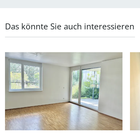
Das könnte Sie auch interessieren
Link zur Seite Helle 4-Zimmer-Wohnung mit Terrasse in 
Link