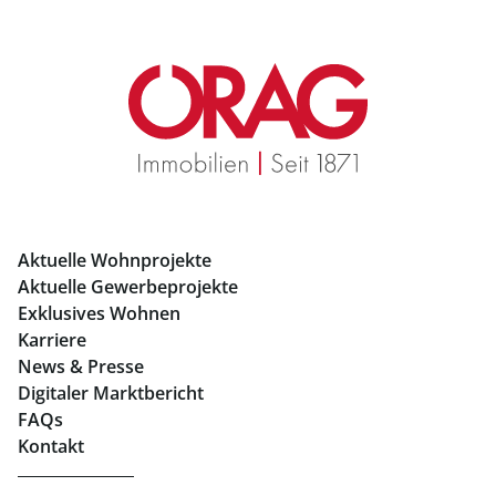
Geschäftslokale mieten Salzburg
Immobilien in Graz
Mietwohnungen Graz
Eigentumswohnungen Graz
Büros mieten Graz
Aktuelle Wohnprojekte
Geschäftslokale mieten Graz
Aktuelle Gewerbeprojekte
Exklusives Wohnen
Immobilien in Linz
Karriere
News & Presse
Eigentumswohnungen Linz
Digitaler Marktbericht
Büros mieten Linz
FAQs
Kontakt
Geschäftslokale mieten Linz