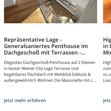
Repräsentative Lage -
Hi
Generalsaniertes Penthouse im
in 
Dachgeschoß mit Terrassen -
Mi
Nähe Oper und Karlsplatz - zu
ka
Elegantes Dachgeschoß-Penthouse auf 2 Ebenen
High
kaufen in 1010 Wien
in bester Wiener City-Lage Terrasse und
zum 
begehbares Flachdach mit Weitblick Exklusiv &
zu a
außergewöhnlich Wohnen Die Maisonette mit ca.
Luxu
223 m² Wohnfläche sowie die beiden Terrassen
Wohnun
wurden 2026 generalsaniert und präsentieren
LIFE Durchgesteckte Wohnung mit perfekt
sich mit höchstem Wohnkomfort. Ebene 1 -
Raum
Jetzt mehr erfahren
Jet
Vorraum - Gäste-WC - Wohnbereich -
stylisch
Schlafzimmer mit anschließendem Schrankraum
und Be