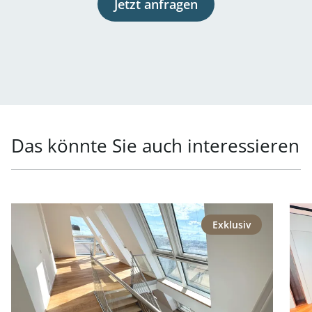
Jetzt anfragen
Das könnte Sie auch interessieren
Link zur Seite Repräsentative Lage - Generalsaniertes P
Link
Exklusiv