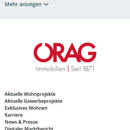
Mehr anzeigen
Eigentumswohnungen Salzburg
Büros mieten Salzburg
Geschäftslokale mieten Salzburg
Immobilien in Graz
Mietwohnungen Graz
Eigentumswohnungen Graz
Büros mieten Graz
Aktuelle Wohnprojekte
Geschäftslokale mieten Graz
Aktuelle Gewerbeprojekte
Exklusives Wohnen
Immobilien in Linz
Karriere
News & Presse
Eigentumswohnungen Linz
Digitaler Marktbericht