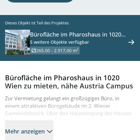
Dieses Objekt ist Teil des Projektes
Bürofläche im Pharoshaus in 1020
Wien zu mieten, Nähe Austria
5 weitere Objekte verfügbar
Campus
265,00 - 2.917,00 m²
Bürofläche im Pharoshaus in 1020
Wien zu mieten, nähe Austria Campus
Zur Vermietung gelangt ein großzügiges Büro, in
einem attraktiven Bürogebäude im 2. Wiener
Gemeindebezirk. Über den Haupteingang des Hauses
gelangt man in einen großen Innenhof, von dem aus,
mehrere Stiegenhäuser zu den Büroflächen führen.
Mehr anzeigen
Die Raumaufteilung der Büroflächen ist flexibel