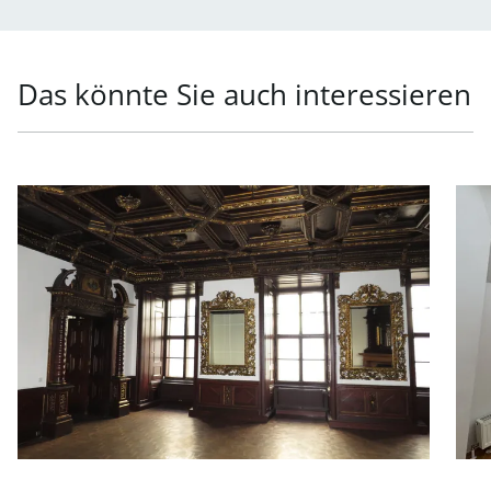
Das könnte Sie auch interessieren
Link zur Seite Repräsentatives Büro in Toplage in 1010 W
Link