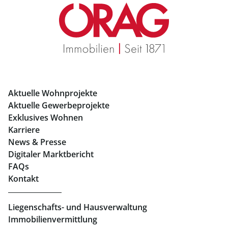
Immobilien in Graz
Mietwohnungen Graz
Eigentumswohnungen Graz
Büros mieten Graz
Aktuelle Wohnprojekte
Geschäftslokale mieten Graz
Aktuelle Gewerbeprojekte
Exklusives Wohnen
Immobilien in Linz
Karriere
News & Presse
Eigentumswohnungen Linz
Digitaler Marktbericht
Büros mieten Linz
FAQs
Kontakt
Geschäftslokale mieten Linz
Liegenschafts- und Hausverwaltung
Immobilienvermittlung