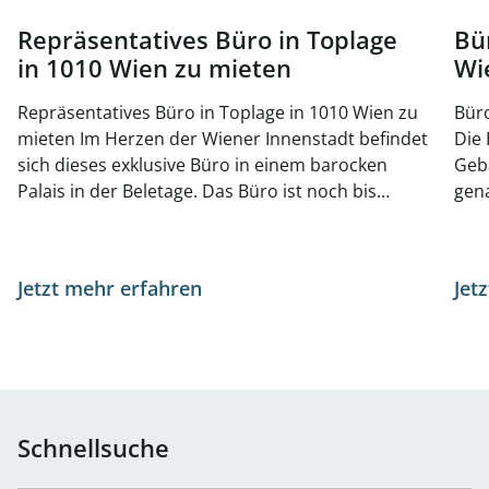
Repräsentatives Büro in Toplage
Bü
in 1010 Wien zu mieten
Wi
Repräsentatives Büro in Toplage in 1010 Wien zu
Büro
mieten Im Herzen der Wiener Innenstadt befindet
Die 
sich dieses exklusive Büro in einem barocken
Geb
Palais in der Beletage. Das Büro ist noch bis
gena
November 2025 vermietet, kann jedoch jederzeit
bege
besichtigt werden. Auf der gleichen Etage gibt es
Anbi
zusätzlich noch eine kleinere Büroeinheit mit ca.
sond
Jetzt mehr erfahren
Jet
141 m², welche zusätzlich angemietet werden
Rest
kann. Das Haus stammt aus der Barockzeit und
Einr
steht unter Denkmalschutz. Die
bes
Repräsentationsräume wurden durch den
die
Architekten Ludwig und Hugo Ernst Wächtler in
Die
der zweiten Hälfte des 19. Jahrhunderts völlig neu
Par
Schnellsuche
gestaltet. Sie weisen schöne Kamine,
einla
Parkettböden und späthistorische
Fläc